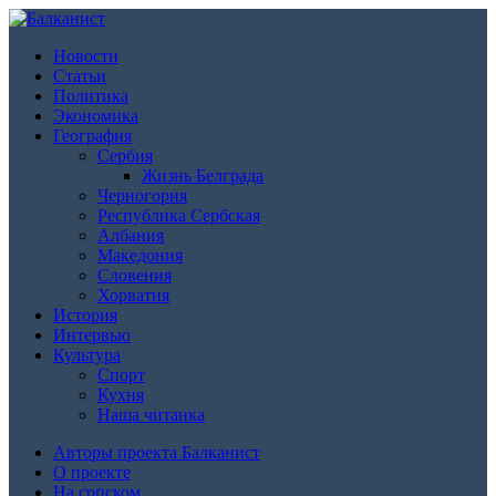
Новости
Статьи
Политика
Экономика
География
Сербия
Жизнь Белграда
Черногория
Республика Сербская
Албания
Македония
Словения
Хорватия
История
Интервью
Культура
Спорт
Кухня
Наша читанка
Авторы проекта Балканист
О проекте
На српском