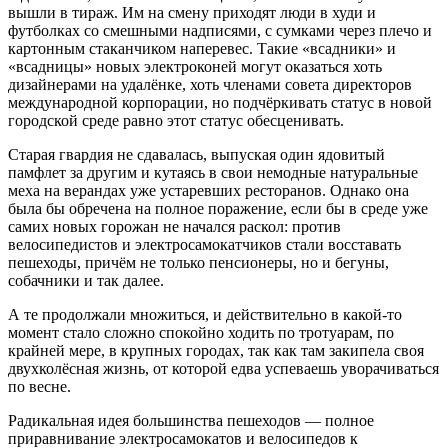
вышли в тираж. Им на смену приходят люди в худи и
футболках со смешными надписями, с сумками через плечо и
картонным стаканчиком наперевес. Такие «всадники» и
«всадницы» новых электроконей могут оказаться хоть
дизайнерами на удалёнке, хоть членами совета директоров
международной корпорации, но подчёркивать статус в новой
городской среде равно этот статус обесценивать.
Старая гвардия не сдавалась, выпуская один ядовитый
памфлет за другим и кутаясь в свои немодные натуральные
меха на верандах уже устаревших ресторанов. Однако она
была бы обречена на полное поражение, если бы в среде уже
самих новых горожан не начался раскол: против
велосипедистов и электросамокатчиков стали восставать
пешеходы, причём не только пенсионеры, но и бегуны,
собачники и так далее.
А те продолжали множиться, и действительно в какой-то
момент стало сложно спокойно ходить по тротуарам, по
крайней мере, в крупных городах, так как там закипела своя
двухколёсная жизнь, от которой едва успеваешь уворачиваться
по весне.
Радикальная идея большинства пешеходов — полное
приравнивание электросамокатов и велосипедов к