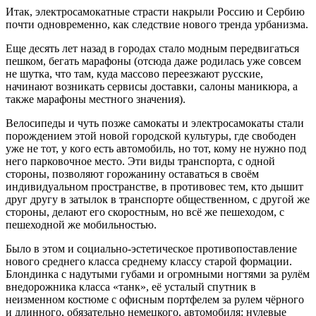
Итак, электросамокатные страсти накрыли Россию и Сербию
почти одновременно, как следствие нового тренда урбанизма.
Еще десять лет назад в городах стало модным передвигаться
пешком, бегать марафоны (отсюда даже родилась уже совсем
не шутка, что там, куда массово переезжают русские,
начинают возникать сервисы доставки, салоны маникюра, а
также марафоны местного значения).
Велосипеды и чуть позже самокаты и электросамокаты стали
порождением этой новой городской культуры, где свободен
уже не тот, у кого есть автомобиль, но тот, кому не нужно под
него парковочное место. Эти виды транспорта, с одной
стороны, позволяют горожанину оставаться в своём
индивидуальном пространстве, в противовес тем, кто дышит
друг другу в затылок в транспорте общественном, с другой же
стороны, делают его скоростным, но всё же пешеходом, с
пешеходной же мобильностью.
Было в этом и социально-эстетическое противопоставление
нового среднего класса среднему классу старой формации.
Блондинка с надутыми губами и огромными ногтями за рулём
внедорожника класса «танк», её усталый спутник в
неизменном костюме с офисным портфелем за рулем чёрного
и длинного, обязательно немецкого, автомобиля: нулевые