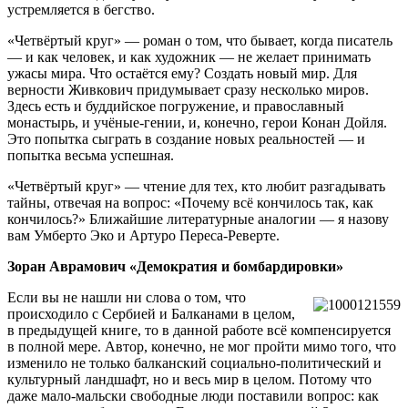
устремляется в бегство.
«Четвёртый круг» — роман о том, что бывает, когда писатель
— и как человек, и как художник — не желает принимать
ужасы мира. Что остаётся ему? Создать новый мир. Для
верности Живкович придумывает сразу несколько миров.
Здесь есть и буддийское погружение, и православный
монастырь, и учёные-гении, и, конечно, герои Конан Дойля.
Это попытка сыграть в создание новых реальностей — и
попытка весьма успешная.
«Четвёртый круг» — чтение для тех, кто любит разгадывать
тайны, отвечая на вопрос: «Почему всё кончилось так, как
кончилось?» Ближайшие литературные аналогии — я назову
вам Умберто Эко и Артуро Переса-Реверте.
Зоран Аврамович «Демократия и бомбардировки»
Если вы не нашли ни слова о том, что
происходило с Сербией и Балканами в целом,
в предыдущей книге, то в данной работе всё компенсируется
в полной мере. Автор, конечно, не мог пройти мимо того, что
изменило не только балканский социально-политический и
культурный ландшафт, но и весь мир в целом. Потому что
даже мало-мальски свободные люди поставили вопрос: как