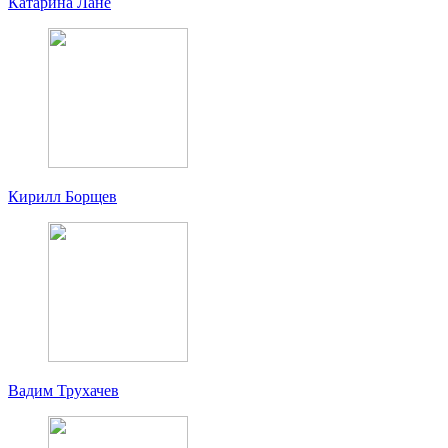
Катарина Лане
Кирилл Борщев
Вадим Трухачев