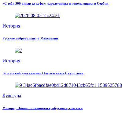
«С тебя 300 динар за кофе»: тарелочницы и пополамщики в Сербии
История
Русские добровольцы в Македонии
История
Болгарский узел княгини Ольги и князя Святослава
Культура
Милорад Павич: остановиться, обдумать, спастись