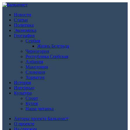
Новости
Статьи
Политика
Экономика
География
Сербия
Жизнь Белграда
Черногория
Республика Сербская
Албания
Македония
Словения
Хорватия
История
Интервью
Культура
Спорт
Кухня
Наша читанка
Авторы проекта Балканист
О проекте
На српском