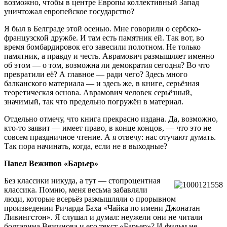
возможно, чтобы в центре Европы коллективный Запад
уничтожал европейское государство?
Я был в Белграде этой осенью. Мне говорили о сербско-
французской дружбе. И там есть памятник ей. Так вот, во
время бомбардировок его завесили полотном. Не только
памятник, а правду и честь. Аврамович размышляет именно
об этом — о том, возможна ли демократия сегодня? Во что
превратили её? А главное — ради чего? Здесь много
балканского материала — и здесь же, в книге, серьёзная
теоретическая основа. Аврамович человек серьёзный,
значимый, так что предельно погружён в материал.
Отдельно отмечу, что книга прекрасно издана. Да, возможно,
кто-то заявит — имеет право, в конце концов, — что это не
совсем праздничное чтение. А я отвечу: нас отучают думать.
Так пора начинать, когда, если не в выходные?
Павел Вежинов «Барьер»
Без классики никуда, а тут — стопроцентная
классика. Помню, меня весьма забавляли
люди, которые всерьёз размышляли о прорывном
произведении Ричарда Баха «Чайка по имени Джонатан
Ливингстон». Я слушал и думал: неужели они не читали
болгарина Вежинова и его текст «Барьер»? И фильм не