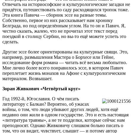
Отвечать на историософские и культурологические загадки не
придётся, путешествовать по саду расходящихся тропок тоже.
Эта книга Павича — сборник эссе на разные темы.
Собственно, первое из них рассказывает нам хронику
Белграда, но под определённым углом. На то он и Павич. Я,
честно сказать, жалею, что не прочитал этот текст перед
поездкой в столицу Сербии, но вы-то ещё можете успеть это
сделать.
Другие эссе более ориентированы на культурные свящи. Это,
например, размышления Мастера о Борхесе или Гейне,
исследование форм романа — читать всё весьма любопытно.
Мне лично более всего понравилось эссе, в котором Павич
переплетает жизнь монахов на Афоне с культурологическим
материалом. Возвышает.
Зоран Живкович «Четвёртый круг»
Год 1992-й, Югославия. О чём писать
литератору с Балкан? Вероятно, об ужасах
войны, о том, что люди убивают других людей, хотя ещё
недавно они жили в одном государстве. Это и есть настоящая
«литература травмы», а не те подделки, которые сейчас нам
преподносят. Однако Живковичу слишком больно писать о
том, что он видит, чувствует, слышит — и потому автор