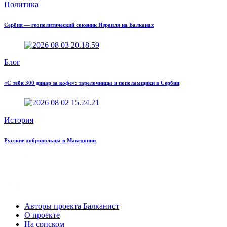
Политика
Сербия — геополитический союзник Израиля на Балканах
Блог
«С тебя 300 динар за кофе»: тарелочницы и пополамщики в Сербии
История
Русские добровольцы в Македонии
Авторы проекта Балканист
О проекте
На српском