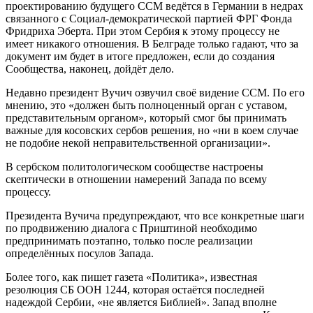
проектированию будущего ССМ ведётся в Германии в недрах
связанного с Социал-демократической партией ФРГ Фонда
Фридриха Эберта. При этом Сербия к этому процессу не
имеет никакого отношения. В Белграде только гадают, что за
документ им будет в итоге предложен, если до создания
Сообщества, наконец, дойдёт дело.
Недавно президент Вучич озвучил своё видение ССМ. По его
мнению, это «должен быть полноценный орган с уставом,
представительным органом», который смог бы принимать
важные для косовских сербов решения, но «ни в коем случае
не подобие некой неправительственной организации».
В сербском политологическом сообществе настроены
скептически в отношении намерений Запада по всему
процессу.
Президента Вучича предупреждают, что все конкретные шаги
по продвижению диалога с Приштиной необходимо
предпринимать поэтапно, только после реализации
определённых посулов Запада.
Более того, как пишет газета «Политика», известная
резолюция СБ ООН 1244, которая остаётся последней
надеждой Сербии, «не является Библией». Запад вполне