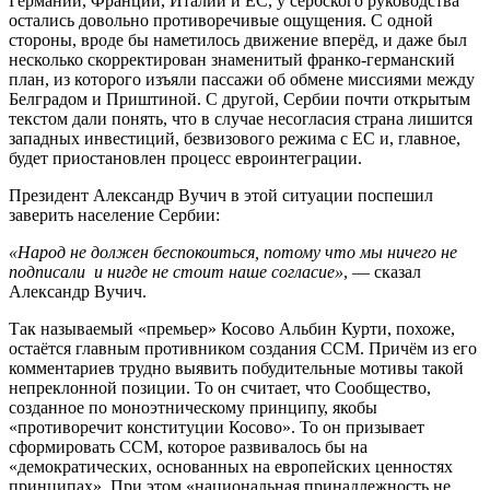
Германии, Франции, Италии и ЕС, у сербского руководства
остались довольно противоречивые ощущения. С одной
стороны, вроде бы наметилось движение вперёд, и даже был
несколько скорректирован знаменитый франко-германский
план, из которого изъяли пассажи об обмене миссиями между
Белградом и Приштиной. С другой, Сербии почти открытым
текстом дали понять, что в случае несогласия страна лишится
западных инвестиций, безвизового режима с ЕС и, главное,
будет приостановлен процесс евроинтеграции.
Президент Александр Вучич в этой ситуации поспешил
заверить население Сербии:
«Народ не должен беспокоиться, потому что мы ничего не
подписали и нигде не стоит наше согласие»
, — сказал
Александр Вучич.
Так называемый «премьер» Косово Альбин Курти, похоже,
остаётся главным противником создания ССМ. Причём из его
комментариев трудно выявить побудительные мотивы такой
непреклонной позиции. То он считает, что Сообщество,
созданное по моноэтническому принципу, якобы
«противоречит конституции Косово». То он призывает
сформировать ССМ, которое развивалось бы на
«демократических, основанных на европейских ценностях
принципах». При этом «национальная принадлежность не