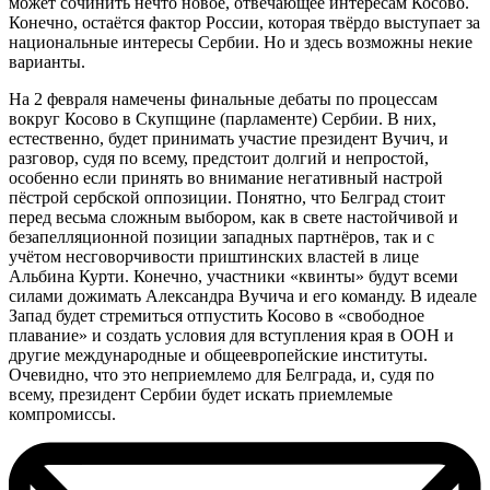
может сочинить нечто новое, отвечающее интересам Косово.
Конечно, остаётся фактор России, которая твёрдо выступает за
национальные интересы Сербии. Но и здесь возможны некие
варианты.
На 2 февраля намечены финальные дебаты по процессам
вокруг Косово в Скупщине (парламенте) Сербии. В них,
естественно, будет принимать участие президент Вучич, и
разговор, судя по всему, предстоит долгий и непростой,
особенно если принять во внимание негативный настрой
пёстрой сербской оппозиции. Понятно, что Белград стоит
перед весьма сложным выбором, как в свете настойчивой и
безапелляционной позиции западных партнёров, так и с
учётом несговорчивости приштинских властей в лице
Альбина Курти. Конечно, участники «квинты» будут всеми
силами дожимать Александра Вучича и его команду. В идеале
Запад будет стремиться отпустить Косово в «свободное
плавание» и создать условия для вступления края в ООН и
другие международные и общеевропейские институты.
Очевидно, что это неприемлемо для Белграда, и, судя по
всему, президент Сербии будет искать приемлемые
компромиссы.