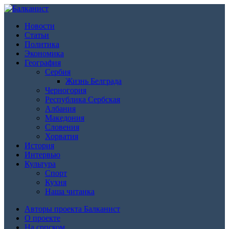
Новости
Статьи
Политика
Экономика
География
Сербия
Жизнь Белграда
Черногория
Республика Сербская
Албания
Македония
Словения
Хорватия
История
Интервью
Культура
Спорт
Кухня
Наша читанка
Авторы проекта Балканист
О проекте
На српском