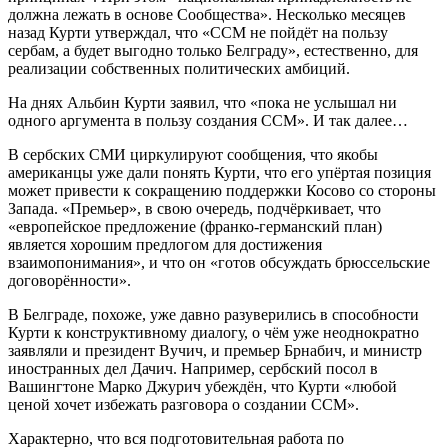
должна лежать в основе Сообщества». Несколько месяцев
назад Курти утверждал, что «ССМ не пойдёт на пользу
сербам, а будет выгодно только Белграду», естественно, для
реализации собственных политических амбиций.
На днях Альбин Курти заявил, что «пока не услышал ни
одного аргумента в пользу создания ССМ». И так далее…
В сербских СМИ циркулируют сообщения, что якобы
американцы уже дали понять Курти, что его упёртая позиция
может привести к сокращению поддержки Косово со стороны
Запада. «Премьер», в свою очередь, подчёркивает, что
«европейское предложение (франко-германский план)
является хорошим предлогом для достижения
взаимопонимания», и что он «готов обсуждать брюссельские
договорённости».
В Белграде, похоже, уже давно разуверились в способности
Курти к конструктивному диалогу, о чём уже неоднократно
заявляли и президент Вучич, и премьер Брнабич, и министр
иностранных дел Дачич. Например, сербский посол в
Вашингтоне Марко Джурич убеждён, что Курти «любой
ценой хочет избежать разговора о создании ССМ».
Характерно, что вся подготовительная работа по