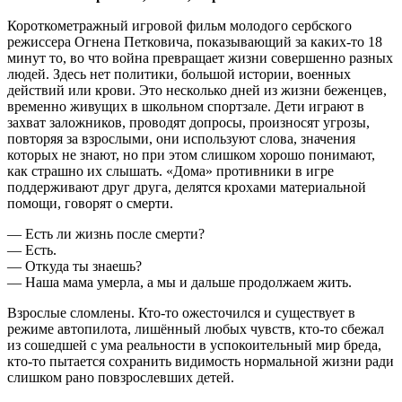
Короткометражный игровой фильм молодого сербского
режиссера Огнена Петковича, показывающий за каких-то 18
минут то, во что война превращает жизни совершенно разных
людей. Здесь нет политики, большой истории, военных
действий или крови. Это несколько дней из жизни беженцев,
временно живущих в школьном спортзале. Дети играют в
захват заложников, проводят допросы, произносят угрозы,
повторяя за взрослыми, они используют слова, значения
которых не знают, но при этом слишком хорошо понимают,
как страшно их слышать. «Дома» противники в игре
поддерживают друг друга, делятся крохами материальной
помощи, говорят о смерти.
— Есть ли жизнь после смерти?
— Есть.
— Откуда ты знаешь?
— Наша мама умерла, а мы и дальше продолжаем жить.
Взрослые сломлены. Кто-то ожесточился и существует в
режиме автопилота, лишённый любых чувств, кто-то сбежал
из сошедшей с ума реальности в успокоительный мир бреда,
кто-то пытается сохранить видимость нормальной жизни ради
слишком рано повзрослевших детей.