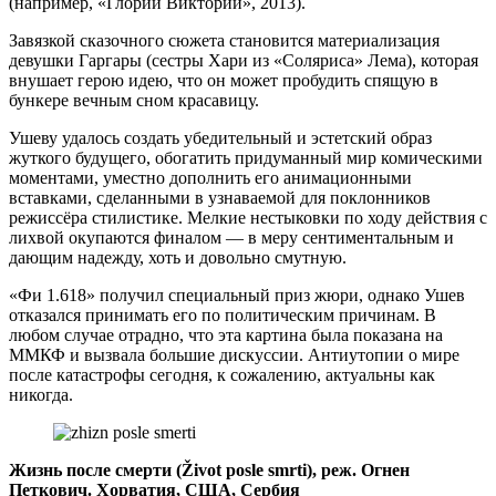
(например, «Глории Виктории», 2013).
Завязкой сказочного сюжета становится материализация
девушки Гаргары (сестры Хари из «Соляриса» Лема), которая
внушает герою идею, что он может пробудить спящую в
бункере вечным сном красавицу.
Ушеву удалось создать убедительный и эстетский образ
жуткого будущего, обогатить придуманный мир комическими
моментами, уместно дополнить его анимационными
вставками, сделанными в узнаваемой для поклонников
режиссёра стилистике. Мелкие нестыковки по ходу действия с
лихвой окупаются финалом — в меру сентиментальным и
дающим надежду, хоть и довольно смутную.
«Фи 1.618» получил специальный приз жюри, однако Ушев
отказался принимать его по политическим причинам. В
любом случае отрадно, что эта картина была показана на
ММКФ и вызвала большие дискуссии. Антиутопии о мире
после катастрофы сегодня, к сожалению, актуальны как
никогда.
Жизнь после смерти (Život posle smrti), реж. Огнен
Петкович. Хорватия, США, Сербия