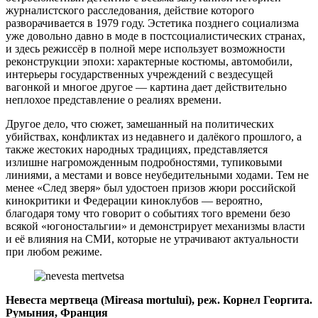
журналистского расследования, действие которого
разворачивается в 1979 году. Эстетика позднего социализма
уже довольно давно в моде в постсоциалистических странах,
и здесь режиссёр в полной мере использует возможности
реконструкции эпохи: характерные костюмы, автомобили,
интерьеры государственных учреждений с вездесущей
вагонкой и многое другое — картина дает действительно
неплохое представление о реалиях времени.
Другое дело, что сюжет, замешанный на политических
убийствах, конфликтах из недавнего и далёкого прошлого, а
также жестоких народных традициях, представляется
излишне нагроможденным подробностями, тупиковыми
линиями, а местами и вовсе неубедительными ходами. Тем не
менее «След зверя» был удостоен призов жюри российской
кинокритики и Федерации киноклубов — вероятно,
благодаря тому что говорит о событиях того времени безо
всякой «югоностальгии» и демонстрирует механизмы власти
и её влияния на СМИ, которые не утрачивают актуальности
при любом режиме.
Невеста мертвеца (Мireasa mortului), реж. Корнел Георгита.
Румыния, Франция