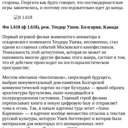
стороны, Георгита как будто говорит, что постмодернистские
игры закончились, и поэтому последовательно идет до конца.
Фи 1.618 (ф 1.618), реж. Теодор Ушев. Болгария, Канада
Первый игровой фильм знаменитого аниматора и
оскаровского номинанта Теодора Ушева, несомненно, стал
одним из главных событий Московского кинофестиваля.
Уникальность этой антиутопии, которая не может не
напомнить многие другие фильмы этого жанра, состоит в том,
что её действие происходит на постсоциалистическом
пространстве.
Местом обитания «биотитанов», сверхлюдей будущего,
выбран монументальный дом-памятник Болгарской
коммунистической партии на горе Бузлуджа — яркий образец
архитектуры брутализма, ныне находящийся в
полуразрушенном состоянии. Главный герой фильма
переписывает книги в некую цифровую базу и отправляет
тома в огонь. Так, в начале картины туда летит «Анна
Каренина» — в картине вообще множество отсылок к текстам
русской культуры, которую Ушев боготворит и которая была
материалом для некоторых его анимационных лент