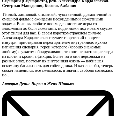
Сценарий (Сценариото), реж. Александра Кардалевская.
Северная Македония, Косово, Албания
Тёплый, ламповый, стильный, чувственный, драматичный и
смешной фильм с ожидаемо неожиданными сюжетными
ходами. Если вы любите постмодернистские игры со
знакомыми до боли сюжетами, поданными под новым соусом,
этот фильм для вас. В своем короткометражном фильме
Александра Кардалевская изучает творческий процесс
изнутри, приоткрывая перед зрителем внутреннюю кухню
написания сценария, герои которого (хорошо знакомые
любому) с ужасом обнаруживают, что они не настоящие люди
из плоти и крови, а фикция. Более того они персонажи из
разных эпох, поэтому их внутренняя жизнь — набившая
оскомину банальность для собеседника. И казалось бы, теперь
сюжет изменился, все смешалось, и значит, свобода возможна,
но…
Авторы: Денис Вирен и Женя Шатько