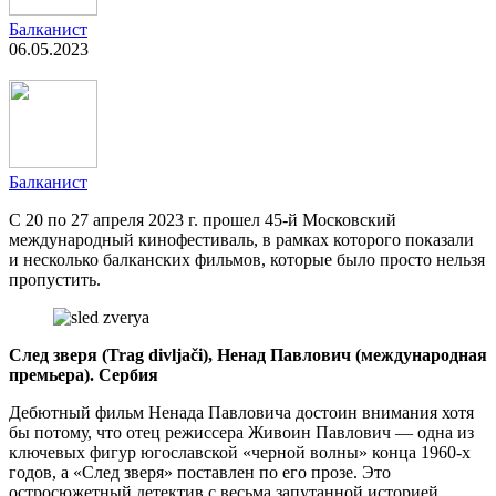
Балканист
06.05.2023
Балканист
С 20 по 27 апреля 2023 г. прошел 45-й Московский
международный кинофестиваль, в рамках которого показали
и несколько балканских фильмов, которые было просто нельзя
пропустить.
След зверя (Trag divljači), Ненад Павлович (международная
премьера). Сербия
Дебютный фильм Ненада Павловича достоин внимания хотя
бы потому, что отец режиссера Живоин Павлович — одна из
ключевых фигур югославской «черной волны» конца 1960-х
годов, а «След зверя» поставлен по его прозе. Это
остросюжетный детектив с весьма запутанной историей