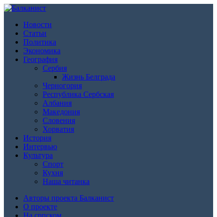
Новости
Статьи
Политика
Экономика
География
Сербия
Жизнь Белграда
Черногория
Республика Сербская
Албания
Македония
Словения
Хорватия
История
Интервью
Культура
Спорт
Кухня
Наша читанка
Авторы проекта Балканист
О проекте
На српском