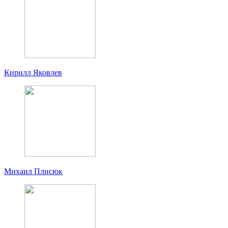
Кирилл Яковлев
Михаил Плисюк