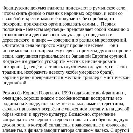
Французские документалисты приезжают в румынское село,
чтобы снять фильм о главных народных обрядах, и если со
свадьбой и крестинами всё получается без проблем, то
похороны приходится организовывать самим… Первая
половина «Невесты мертвеца» представляет собой комедию о
столкновении двух жизненных укладов, городского и
деревенского, и шире — совершенно разных мировоззрений.
Обитатели села не просто живут проще и веселее — они
иначе мыслят и по-прежнему верят в приметы, духов и прочие
вещи, кажущиеся пришельцам из Западной Европы ерундой.
Когда же им удается уговорить местных инсценировать
похороны (да ещё и заставить глухонемую девушку, согласно
традиции, изображать невесту якобы умершего брата),
картина резко превращается в жесткий триллер с мистической
подоплёкой.
Режиссёр Корнел Георгита с 1990 года живет во Франции и,
очевидно, хорошо знаком с особенностями восприятия его
родины на Западе, но фильм не столько ломает стереотипы,
сколько призывает всерьёз и с уважением взглянуть на другой
образ жизни и другую культуру. Возможно, стремление
«оправдать» суеверность героев и показать особую народную
духовность, в которой сплавлены православные и языческие
элементы, в финале заводит автора слишком далеко. С другой