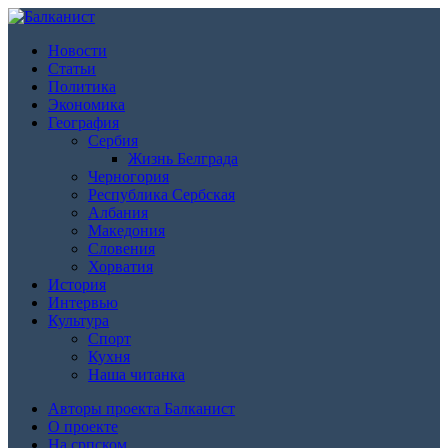
Новости
Статьи
Политика
Экономика
География
Сербия
Жизнь Белграда
Черногория
Республика Сербская
Албания
Македония
Словения
Хорватия
История
Интервью
Культура
Спорт
Кухня
Наша читанка
Авторы проекта Балканист
О проекте
На српском