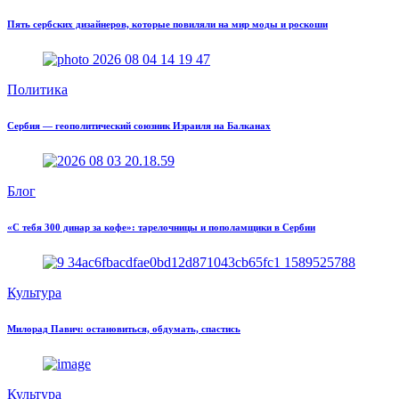
Пять сербских дизайнеров, которые повиляли на мир моды и роскоши
Политика
Сербия — геополитический союзник Израиля на Балканах
Блог
«С тебя 300 динар за кофе»: тарелочницы и пополамщики в Сербии
Культура
Милорад Павич: остановиться, обдумать, спастись
Культура