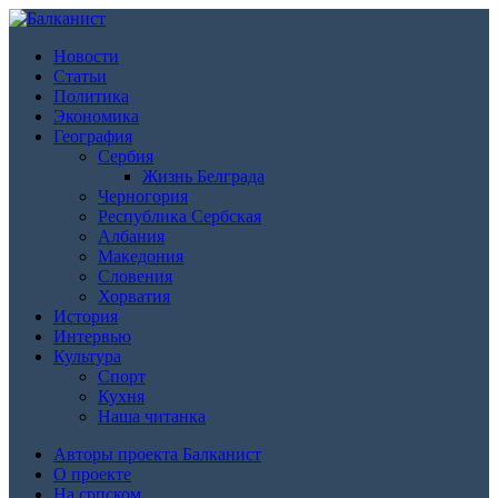
Новости
Статьи
Политика
Экономика
География
Сербия
Жизнь Белграда
Черногория
Республика Сербская
Албания
Македония
Словения
Хорватия
История
Интервью
Культура
Спорт
Кухня
Наша читанка
Авторы проекта Балканист
О проекте
На српском