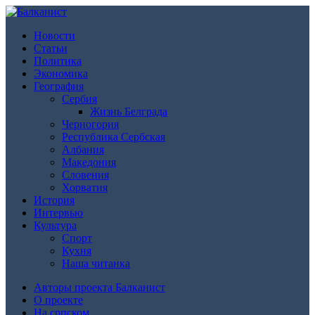
Новости
Статьи
Политика
Экономика
География
Сербия
Жизнь Белграда
Черногория
Республика Сербская
Албания
Македония
Словения
Хорватия
История
Интервью
Культура
Спорт
Кухня
Наша читанка
Авторы проекта Балканист
О проекте
На српском