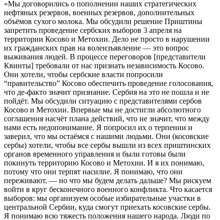
«Мы договорились о пополнении наших стратегических
нефтяных резервов, военных резервов, дополнительных
объёмов сухого молока. Мы обсудили решение Приштины
запретить проведение сербских выборов 3 апреля на
территории Косово и Метохии. Дело не просто в нарушении
их гражданских прав на волеизъявление — это вопрос
выживания людей. В процессе переговоров [представители
Квинты] требовали от нас признать независимость Косово.
Они хотели, чтобы сербские власти попросили
“правительство” Косово обеспечить проведение голосования,
что де-факто значит признание. Сербия на это не пошла и не
пойдёт. Мы обсудили ситуацию с представителями сербов
Косово и Метохии. Впервые мы не достигли абсолютного
соглашения насчёт плана действий, что не значит, что между
нами есть недопонимание. Я попросил их о терпении и
заверил, что мы остаёмся с нашими людьми. Они (косовские
сербы) хотели, чтобы все сербы вышли из всех приштинских
органов временного управления и были готовы были
покинуть территорию Косово и Метохии. И я их понимаю,
потому что они терпят насилие. Я понимаю, что они
переживают, — но что мы будем делать дальше? Мы рискуем
войти в круг бесконечного военного конфликта. Что касается
выборов: мы организуем особые избирательные участки в
центральной Сербии, куда смогут приехать косовские сербы.
Я понимаю всю тяжесть положения нашего народа. Люди по