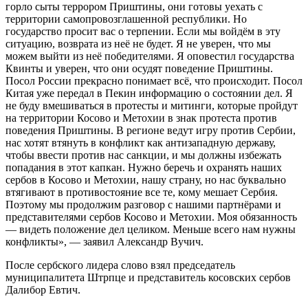
горло сыты террором Приштины, они готовы уехать с
территории самопровозглашенной республики. Но
государство просит вас о терпении. Если мы войдём в эту
ситуацию, возврата из неё не будет. Я не уверен, что мы
можем выйти из неё победителями. Я оповестил государства
Квинты и уверен, что они осудят поведение Приштины.
Посол России прекрасно понимает всё, что происходит. Посол
Китая уже передал в Пекин информацию о состоянии дел. Я
не буду вмешиваться в протесты и митинги, которые пройдут
на территории Косово и Метохии в знак протеста против
поведения Приштины. В регионе ведут игру против Сербии,
нас хотят втянуть в конфликт как антизападную державу,
чтобы ввести против нас санкции, и мы должны избежать
попадания в этот капкан. Нужно беречь и охранять наших
сербов в Косово и Метохии, нашу страну, но нас буквально
втягивают в противостояние все те, кому мешает Сербия.
Поэтому мы продолжим разговор с нашими партнёрами и
представителями сербов Косово и Метохии. Моя обязанность
— видеть положение дел целиком. Меньше всего нам нужны
конфликты», — заявил Александр Вучич.
После сербского лидера слово взял председатель
муниципалитета Штрпце и представитель косовских сербов
Далибор Евтич.