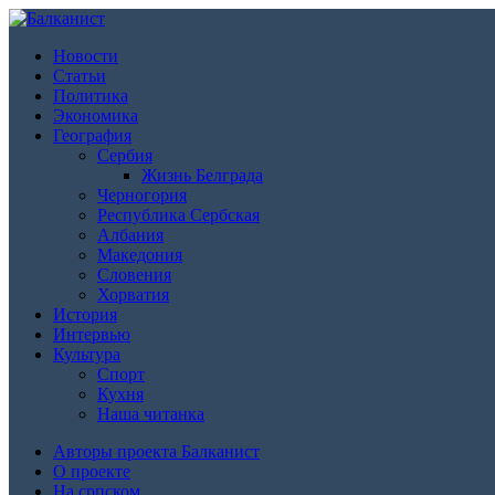
Новости
Статьи
Политика
Экономика
География
Сербия
Жизнь Белграда
Черногория
Республика Сербская
Албания
Македония
Словения
Хорватия
История
Интервью
Культура
Спорт
Кухня
Наша читанка
Авторы проекта Балканист
О проекте
На српском