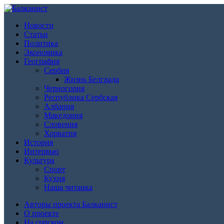
Новости
Статьи
Политика
Экономика
География
Сербия
Жизнь Белграда
Черногория
Республика Сербская
Албания
Македония
Словения
Хорватия
История
Интервью
Культура
Спорт
Кухня
Наша читанка
Авторы проекта Балканист
О проекте
На српском