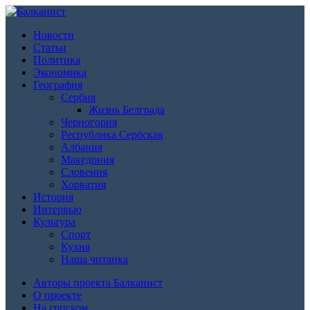
Новости
Статьи
Политика
Экономика
География
Сербия
Жизнь Белграда
Черногория
Республика Сербская
Албания
Македония
Словения
Хорватия
История
Интервью
Культура
Спорт
Кухня
Наша читанка
Авторы проекта Балканист
О проекте
На српском