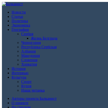
Новости
Статьи
Политика
Экономика
География
Сербия
Жизнь Белграда
Черногория
Республика Сербская
Албания
Македония
Словения
Хорватия
История
Интервью
Культура
Спорт
Кухня
Наша читанка
Авторы проекта Балканист
О проекте
На српском