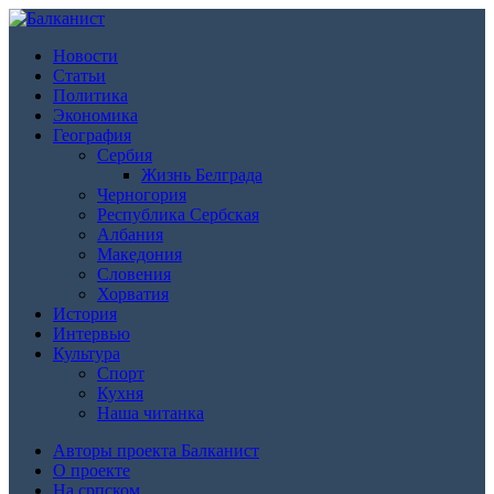
Новости
Статьи
Политика
Экономика
География
Сербия
Жизнь Белграда
Черногория
Республика Сербская
Албания
Македония
Словения
Хорватия
История
Интервью
Культура
Спорт
Кухня
Наша читанка
Авторы проекта Балканист
О проекте
На српском