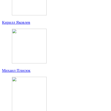
Кирилл Яковлев
Михаил Плисюк