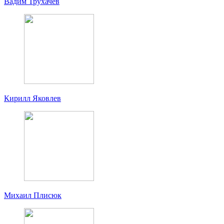
Вадим Трухачев
Кирилл Яковлев
Михаил Плисюк