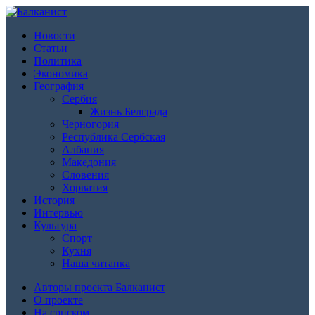
Новости
Статьи
Политика
Экономика
География
Сербия
Жизнь Белграда
Черногория
Республика Сербская
Албания
Македония
Словения
Хорватия
История
Интервью
Культура
Спорт
Кухня
Наша читанка
Авторы проекта Балканист
О проекте
На српском