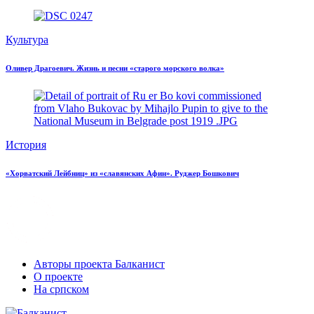
Культура
Оливер Драгоевич. Жизнь и песни «старого морского волка»
История
«Хорватский Лейбниц» из «славянских Афин». Руджер Бошкович
Авторы проекта Балканист
О проекте
На српском