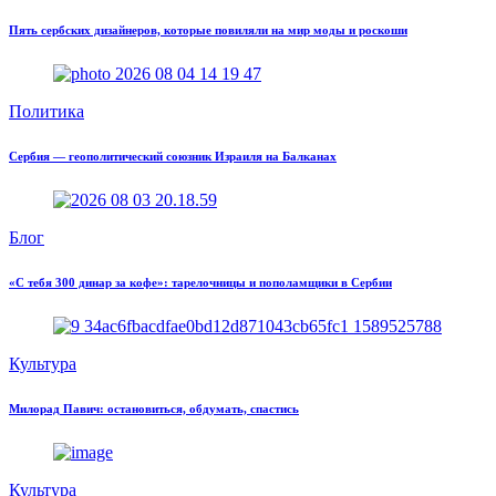
Пять сербских дизайнеров, которые повиляли на мир моды и роскоши
Политика
Сербия — геополитический союзник Израиля на Балканах
Блог
«С тебя 300 динар за кофе»: тарелочницы и пополамщики в Сербии
Культура
Милорад Павич: остановиться, обдумать, спастись
Культура