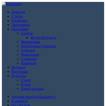
Новости
Статьи
Политика
Экономика
География
Сербия
Жизнь Белграда
Черногория
Республика Сербская
Албания
Македония
Словения
Хорватия
История
Интервью
Культура
Спорт
Кухня
Наша читанка
Авторы проекта Балканист
О проекте
На српском