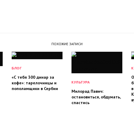
ПОХОЖИЕ ЗАПИСИ
БЛОГ
К
«С тебя 300 динар за
О
кофе»: тарелочницы и
б
КУЛЬТУРА
пополамщики в Сербии
в
Милорад Павич:
К
остановиться, обдумать,
в
спастись