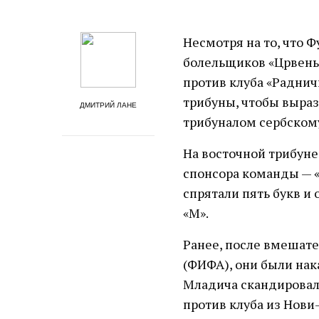
Несмотря на то, что 
болельщиков «Црвены 
против клуба «Раднич
трибуны, чтобы выра
ДМИТРИЙ ЛАНЕ
трибуналом сербскому
На восточной трибуне,
спонсора команды — 
спрятали пять букв и
«М».
Ранее, после вмешат
(ФИФА), они были нак
Младича скандировал
против клуба из Нови