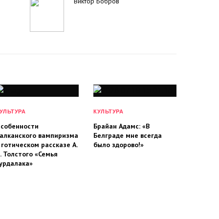
Виктор Бобров
УЛЬТУРА
КУЛЬТУРА
собенности
Брайан Адамс: «В
алканского вампиризма
Белграде мне всегда
 готическом рассказе А.
было здорово!»
. Толстого «Семья
урдалака»