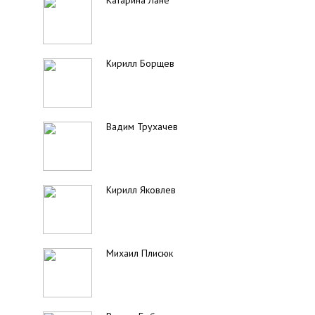
Катарина Лане
Кирилл Борщев
Вадим Трухачев
Кирилл Яковлев
Михаил Плисюк