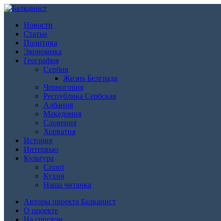
Новости
Статьи
Политика
Экономика
География
Сербия
Жизнь Белграда
Черногория
Республика Сербская
Албания
Македония
Словения
Хорватия
История
Интервью
Культура
Спорт
Кухня
Наша читанка
Авторы проекта Балканист
О проекте
На српском