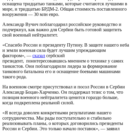
оснащена тридцатью танками, которые считаются лучшими в
мире, и тридцатью БРДМ-2. Общая стоимость поставленного
вооружения — 30 млн евро.
Александр Вучич поблагодарил российское руководство и
подчеркнул, как важно для Сербии быть готовой защитить
свой военный нейтралитет.
«Cпасибо России и президенту Путину. В защите нашего неба
и земли военная сила будет лучшим упреждающим
фактором», —
сказал
сербский
президент, поинтересовавшись мнением о технике у самих
танкистов. Они поблагодарили лидера за формирование
танкового батальона его и оснащение боевыми машинами
такого рода.
На военном смотре присутствовал и посол России в Сербии
Александр Боцан-Харченко. Он поддержал тезис о том, что
позиция военного нейтралитета ценится гораздо больше,
когда подкреплена реальной силой.
«Я всегда доволен конкретными результатами нашего
сотрудничества. Мы рады поступательно и стабильно
реализовывать планы, о которых договорились президенты
России и Сербии. Это только начало поставок», — заявил