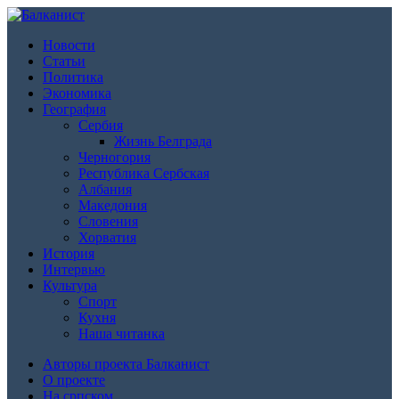
Новости
Статьи
Политика
Экономика
География
Сербия
Жизнь Белграда
Черногория
Республика Сербская
Албания
Македония
Словения
Хорватия
История
Интервью
Культура
Спорт
Кухня
Наша читанка
Авторы проекта Балканист
О проекте
На српском