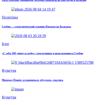
Политика
Сербия — геополитический союзник Израиля на Балканах
Блог
«С тебя 300 динар за кофе»: тарелочницы и пополамщики в Сербии
Культура
Милорад Павич: остановиться, обдумать, спастись
Культура