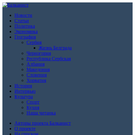
Новости
Статьи
Политика
Экономика
География
Сербия
Жизнь Белграда
Черногория
Республика Сербская
Албания
Македония
Словения
Хорватия
История
Интервью
Культура
Спорт
Кухня
Наша читанка
Авторы проекта Балканист
О проекте
На српском