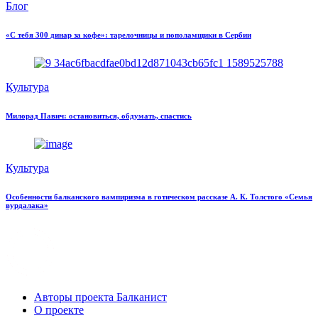
Блог
«С тебя 300 динар за кофе»: тарелочницы и пополамщики в Сербии
Культура
Милорад Павич: остановиться, обдумать, спастись
Культура
Особенности балканского вампиризма в готическом рассказе А. К. Толстого «Семья
вурдалака»
Авторы проекта Балканист
О проекте