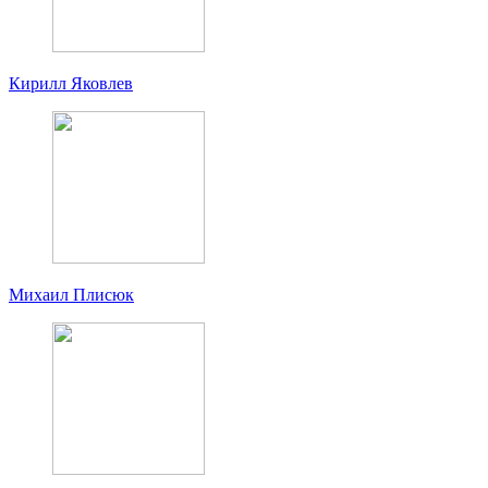
Кирилл Яковлев
Михаил Плисюк