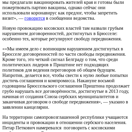
мы предлагали вакцинировать жителей края и готовы были
пожертвовать партию вакцины, однако сейчас они
использовали коронавирус как предлог, чтобы запретить
визит», —
говорится
в сообщении ведомства.
Новую провокацию косовских властей там назвали грубым
нарушением договоренностей, достигнутых в Брюсселе:
особенно тех, которые регулируют свободу передвижения.
««Мы имеем дело с вопиющим нарушением достигнутых в
Брюсселе договоренностей по части свободы передвижения.
Кроме того, это четкий сигнал Белграду о том, что среди
политических лидеров в Приштине нет подходящих
политиков для ведения переговоров об общем будущем.
Напротив, делается все, чтобы свести к нулю любые попытки
достичь соглашения и компромисса. Накануне восьмой
годовщины Брюссельского соглашения Приштина продолжает
грубо нарушать все договорённости, достигнутые в 2013 году,
начиная от создания Союза сербских муниципалитетов и
заканчивая договором о свободе передвижения», — указано в
заявлении канцелярии.
На территории самопровозглашенной республики учащаются
инциденты и провокации в отношении сербского населения.
Петар Петкович намеревался поговорить с косовскими