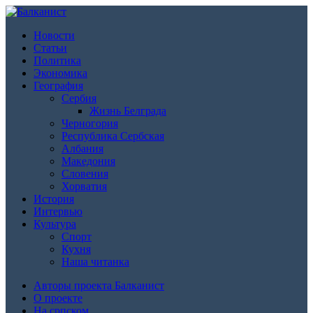
Новости
Статьи
Политика
Экономика
География
Сербия
Жизнь Белграда
Черногория
Республика Сербская
Албания
Македония
Словения
Хорватия
История
Интервью
Культура
Спорт
Кухня
Наша читанка
Авторы проекта Балканист
О проекте
На српском