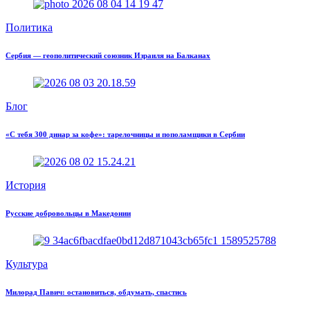
Политика
Сербия — геополитический союзник Израиля на Балканах
Блог
«С тебя 300 динар за кофе»: тарелочницы и пополамщики в Сербии
История
Русские добровольцы в Македонии
Культура
Милорад Павич: остановиться, обдумать, спастись