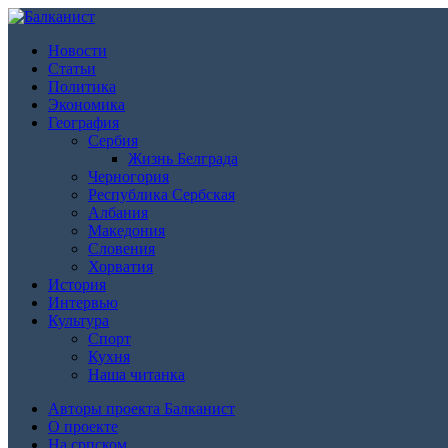
Новости
Статьи
Политика
Экономика
География
Сербия
Жизнь Белграда
Черногория
Республика Сербская
Албания
Македония
Словения
Хорватия
История
Интервью
Культура
Спорт
Кухня
Наша читанка
Авторы проекта Балканист
О проекте
На српском