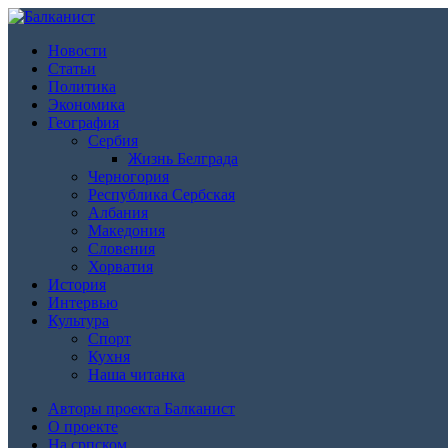
Новости
Статьи
Политика
Экономика
География
Сербия
Жизнь Белграда
Черногория
Республика Сербская
Албания
Македония
Словения
Хорватия
История
Интервью
Культура
Спорт
Кухня
Наша читанка
Авторы проекта Балканист
О проекте
На српском