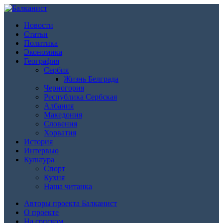
Новости
Статьи
Политика
Экономика
География
Сербия
Жизнь Белграда
Черногория
Республика Сербская
Албания
Македония
Словения
Хорватия
История
Интервью
Культура
Спорт
Кухня
Наша читанка
Авторы проекта Балканист
О проекте
На српском