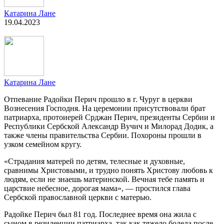
Катарина Лане
19.04.2023
Катарина Лане
Отпевание Радойки Перич прошло в г. Чуруг в церкви
Вознесения Господня. На церемонии присутствовали брат
патриарха, протоиерей Срджан Перич, президенты Сербии и
Республики Сербской Александр Вучич и Милорад Додик, а
также члены правительства Сербии. Похороны прошли в
узком семейном кругу.
«Страдания матерей по детям, телесные и духовные,
сравнимы Христовыми, и трудно понять Христову любовь к
людям, если не знаешь материнской. Вечная тебе память и
царствие небесное, дорогая мама», — простился глава
Сербской православной церкви с матерью.
Радойке Перич был 81 год. Последнее время она жила с
сыном в резиденции патриарха, так как тяжело болела после