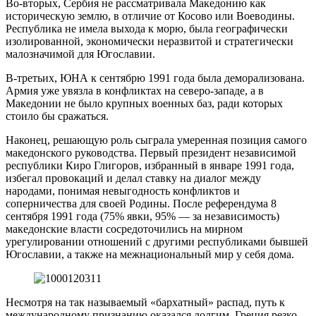
Во-вторых, Сербия не рассматривала Македонию как
историческую землю, в отличие от Косово или Воеводины.
Республика не имела выхода к морю, была географически
изолированной, экономически неразвитой и стратегически
малозначимой для Югославии.
В-третьих, ЮНА к сентябрю 1991 года была деморализована.
Армия уже увязла в конфликтах на северо-западе, а в
Македонии не было крупных военных баз, ради которых
стоило бы сражаться.
Наконец, решающую роль сыграла умеренная позиция самого
македонского руководства. Первый президент независимой
республики Киро Глигоров, избранный в январе 1991 года,
избегал провокаций и делал ставку на диалог между
народами, понимая невыгодность конфликтов и
соперничества для своей Родины. После референдума 8
сентября 1991 года (75% явки, 95% — за независимость)
македонские власти сосредоточились на мирном
урегулировании отношений с другими республиками бывшей
Югославии, а также на межнациональный мир у себя дома.
Несмотря на так называемый «бархатный» распад, путь к
международному признанию оказался долгим. Греция резко