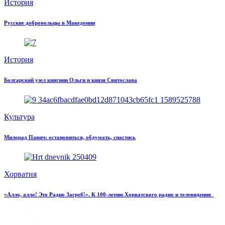
История
Русские добровольцы в Македонии
История
Болгарский узел княгини Ольги и князя Святослава
Культура
Милорад Павич: остановиться, обдумать, спастись
Хорватия
«Алло, алло! Это Радио Загреб!». К 100-летию Хорватского радио и телевидения