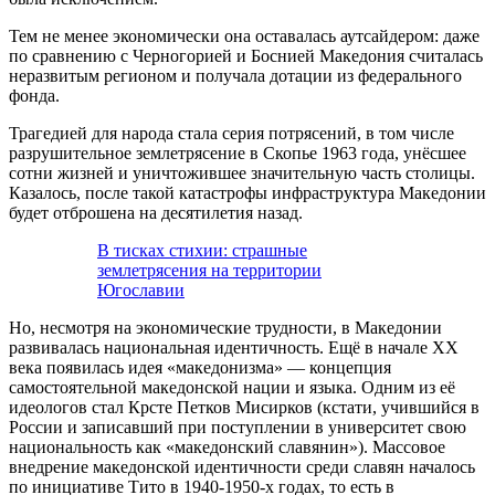
Тем не менее экономически она оставалась аутсайдером: даже
по сравнению с Черногорией и Боснией Македония считалась
неразвитым регионом и получала дотации из федерального
фонда.
Трагедией для народа стала серия потрясений, в том числе
разрушительное землетрясение в Скопье 1963 года, унёсшее
сотни жизней и уничтожившее значительную часть столицы.
Казалось, после такой катастрофы инфраструктура Македонии
будет отброшена на десятилетия назад.
В тисках стихии: страшные
землетрясения на территории
Югославии
Но, несмотря на экономические трудности, в Македонии
развивалась национальная идентичность. Ещё в начале XX
века появилась идея «македонизма» — концепция
самостоятельной македонской нации и языка. Одним из её
идеологов стал Крсте Петков Мисирков (кстати, учившийся в
России и записавший при поступлении в университет свою
национальность как «македонский славянин»). Массовое
внедрение македонской идентичности среди славян началось
по инициативе Тито в 1940-1950-х годах, то есть в