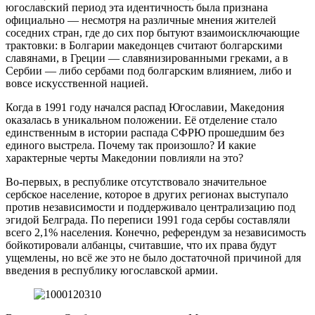
югославский период эта идентичность была признана
официально — несмотря на различные мнения жителей
соседних стран, где до сих пор бытуют взаимоисключающие
трактовки: в Болгарии македонцев считают болгарскими
славянами, в Греции — славянизированными греками, а в
Сербии — либо сербами под болгарским влиянием, либо и
вовсе искусственной нацией.
Когда в 1991 году начался распад Югославии, Македония
оказалась в уникальном положении. Её отделение стало
единственным в истории распада СФРЮ прошедшим без
единого выстрела. Почему так произошло? И какие
характерные черты Македонии повлияли на это?
Во-первых, в республике отсутствовало значительное
сербское население, которое в других регионах выступало
против независимости и поддерживало централизацию под
эгидой Белграда. По переписи 1991 года сербы составляли
всего 2,1% населения. Конечно, референдум за независимость
бойкотировали албанцы, считавшие, что их права будут
ущемлены, но всё же это не было достаточной причиной для
введения в республику югославской армии.