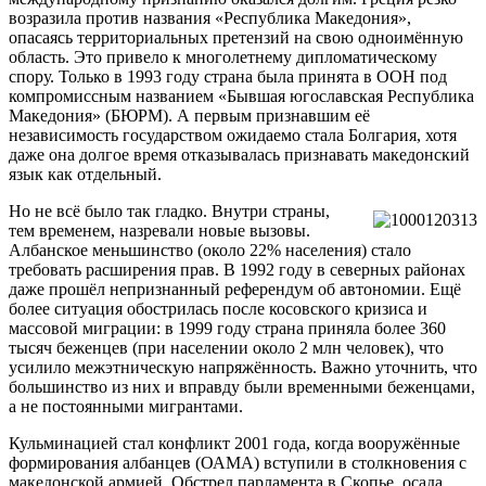
возразила против названия «Республика Македония»,
опасаясь территориальных претензий на свою одноимённую
область. Это привело к многолетнему дипломатическому
спору. Только в 1993 году страна была принята в ООН под
компромиссным названием «Бывшая югославская Республика
Македония» (БЮРМ). А первым признавшим её
независимость государством ожидаемо стала Болгария, хотя
даже она долгое время отказывалась признавать македонский
язык как отдельный.
Но не всё было так гладко. Внутри страны,
тем временем, назревали новые вызовы.
Албанское меньшинство (около 22% населения) стало
требовать расширения прав. В 1992 году в северных районах
даже прошёл непризнанный референдум об автономии. Ещё
более ситуация обострилась после косовского кризиса и
массовой миграции: в 1999 году страна приняла более 360
тысяч беженцев (при населении около 2 млн человек), что
усилило межэтническую напряжённость. Важно уточнить, что
большинство из них и вправду были временными беженцами,
а не постоянными мигрантами.
Кульминацией стал конфликт 2001 года, когда вооружённые
формирования албанцев (ОАМА) вступили в столкновения с
македонской армией. Обстрел парламента в Скопье, осада