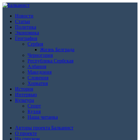
Новости
Статьи
Политика
Экономика
География
Сербия
Жизнь Белграда
Черногория
Республика Сербская
Албания
Македония
Словения
Хорватия
История
Интервью
Культура
Спорт
Кухня
Наша читанка
Авторы проекта Балканист
О проекте
На српском