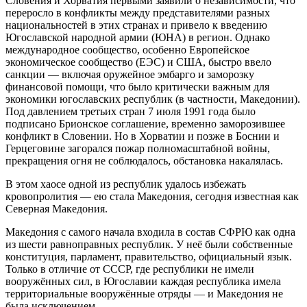
Словения и Хорватия первыми заявили о независимости, что
переросло в конфликты между представителями разных
национальностей в этих странах и привело к введению
Югославской народной армии (ЮНА) в регион. Однако
международное сообщество, особенно Европейское
экономическое сообщество (ЕЭС) и США, быстро ввело
санкции — включая оружейное эмбарго и заморозку
финансовой помощи, что было критически важным для
экономики югославских республик (в частности, Македонии).
Под давлением третьих стран 7 июля 1991 года было
подписано Брионское соглашение, временно заморозившее
конфликт в Словении. Но в Хорватии и позже в Боснии и
Герцеговине загорался пожар полномасштабной войны,
прекращения огня не соблюдалось, обстановка накалялась.
В этом хаосе одной из республик удалось избежать
кровопролития — ею стала Македония, сегодня известная как
Северная Македония.
Македония с самого начала входила в состав СФРЮ как одна
из шести равноправных республик. У неё были собственные
конституция, парламент, правительство, официальный язык.
Только в отличие от СССР, где республики не имели
вооружённых сил, в Югославии каждая республика имела
территориальные вооружённые отряды — и Македония не
была исключением.