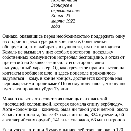
Звонарев в
окрестностях
Коньи. 23
марта 1922
года
Однако, оказавшись перед необходимостью поддержать одну
из сторон в греко-турецком конфликте, большевики
обнаружили, что выбирать, в сущности, им не приходится.
Кемаль не вызывал у них особых восторгов, поскольку
собственных коммунистов истреблял беспощадно, а отказ от
претензий на Закавказье носил с его стороны явно
вынужденный характер. Однако греческое правительство на
контакты вообще не шло, и здесь поневоле приходилось
задуматься – кому, в конце концов, достанется контроль над
черноморскими проливами? По всему получалось, что лучше
пусть эти проливы уйдут Турции.
Можно сказать, что советская помощь оказалась той
«последней соломинкой, которая сломала спину верблюду».
Хотя «соломинка», конечно, была ни такой уж и легкой: около
8 тыс. тонн золота, более 37 тыс. винтовок, 324 пулемета, 66
артиллерийских орудий, 141 тыс. снарядов, 63 млн патронов.
Если учесть, что при Думлумпынаре действовало около 120