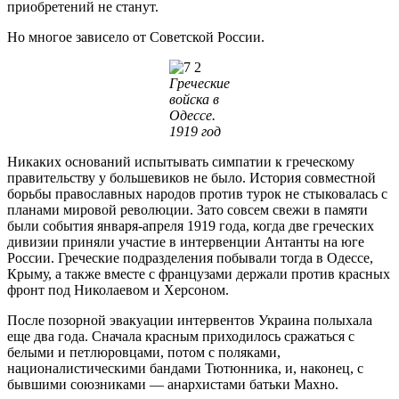
приобретений не станут.
Но многое зависело от Советской России.
Греческие
войска в
Одессе.
1919 год
Никаких оснований испытывать симпатии к греческому
правительству у большевиков не было. История совместной
борьбы православных народов против турок не стыковалась с
планами мировой революции. Зато совсем свежи в памяти
были события января-апреля 1919 года, когда две греческих
дивизии приняли участие в интервенции Антанты на юге
России. Греческие подразделения побывали тогда в Одессе,
Крыму, а также вместе с французами держали против красных
фронт под Николаевом и Херсоном.
После позорной эвакуации интервентов Украина полыхала
еще два года. Сначала красным приходилось сражаться с
белыми и петлюровцами, потом с поляками,
националистическими бандами Тютюнника, и, наконец, с
бывшими союзниками — анархистами батьки Махно.