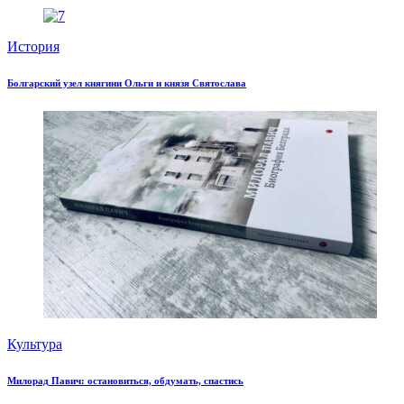
История
Болгарский узел княгини Ольги и князя Святослава
Культура
Милорад Павич: остановиться, обдумать, спастись