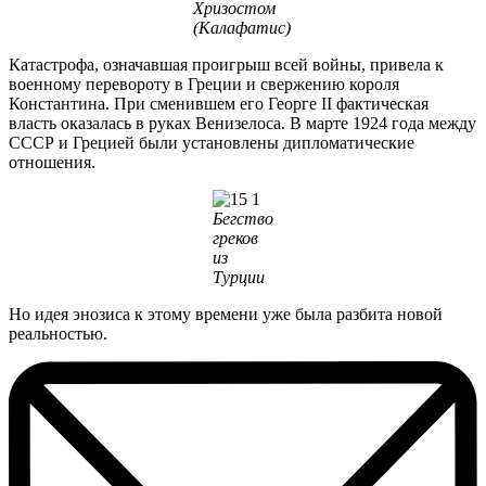
Хризостом
(Калафатис)
Катастрофа, означавшая проигрыш всей войны, привела к
военному перевороту в Греции и свержению короля
Константина. При сменившем его Георге II фактическая
власть оказалась в руках Венизелоса. В марте 1924 года между
СССР и Грецией были установлены дипломатические
отношения.
Бегство
греков
из
Турции
Но идея энозиса к этому времени уже была разбита новой
реальностью.