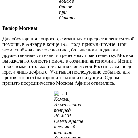
войск в
битве
при
Сакарье
Выбор Москвы
Для обсуждения вопросов, связанных с предоставлением этой
помощи, в Анкару в конце 1921 года прибыл Фрунзе. При
этом, снабжая своего союзника, большевики подавали
дружественные сигналы и греческому правительству. Москва
выражала готовность помочь в создании автономии в Ионии,
прося взамен только признания Советской России даже не де-
юре, а лишь де-факто. Учитывая последующие события, для
греков это был бы хороший выход из ситуации. Однако
принять посредничество Москвы Афины отказались.
Кемаль,
Исмет-паша,
полпред
РСФСР
Семен Аралов
и военный
атташе
Константин