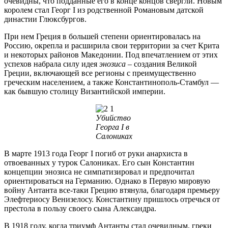
очевидны, что подданные его в конце концов свергли. Новым
королем стал Георг I из родственной Романовым датской
династии Глюксбургов.
При нем Греция в большей степени ориентировалась на
Россию, окрепла и расширила свои территории за счет Крита
и некоторых районов Македонии. Под впечатлением от этих
успехов набрала силу идея
энозиса
– создания Великой
Греции, включающей все регионы с преимущественно
греческим населением, а также Константинополь-Стамбул —
как бывшую столицу Византийской империи.
Убийство
Георга I в
Салониках
В марте 1913 года Георг I погиб от руки анархиста в
отвоеванных у турок Салониках. Его сын Константин
концепции энозиса не симпатизировал и предпочитал
ориентироваться на Германию. Однако в Первую мировую
войну Антанта все-таки Грецию втянула, благодаря премьеру
Элефтериосу Венизелосу. Константину пришлось отречься от
престола в пользу своего сына Александра.
В 1918 году, когда триумф Антанты стал очевидным, греки