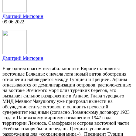
Дмитрий Митюрин
09.06.2022
Дмитрий Митюрин
Еще одним очагом нестабильности в Европе становятся
восточные Балканы: с начала лета новый виток обострения
отношений наблюдается между Турцией и Грецией. Афины
отказываются от демилитаризации островов, расположенных
на востоке Эгейского моря близ турецких берегов, это
вызывает сильное раздражение в Анкаре. Глава турецкого
МИД Мевлют Чавушоглу уже пригрозил вынести на
обсуждение статус островов и оспорить греческий
суверенитет над ними (согласно Лозаннскому договору 1923
года и Парижскому мирному соглашению 1947 года,
территории Лемноса, Самофраки и острова восточной части
Эгейского моря были переданы Греции с условием
разоружения для «сохранения мира»). Президент Турции