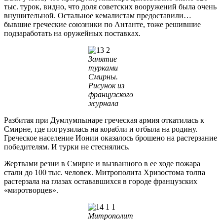
тыс. турок, видно, что доля советских вооружений была очень
внушительной. Остальное кемалистам предоставили…
бывшие греческие союзники по Антанте, тоже решившие
подзаработать на оружейных поставках.
Занятие
турками
Смирны.
Рисунок из
французского
журнала
Разбитая при Думлумпынаре греческая армия откатилась к
Смирне, где погрузилась на корабли и отбыла на родину.
Греческое население Ионии оказалось брошено на растерзание
победителям. И турки не стеснялись.
Жертвами резни в Смирне и вызванного в ее ходе пожара
стали до 100 тыс. человек. Митрополита Хризостома толпа
растерзала на глазах остававшихся в городе французских
«миротворцев».
Митрополит