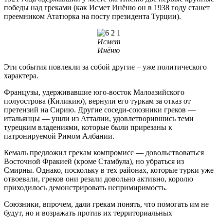
победы над греками (как Исмет Инёню он в 1938 году станет
преемником Ататюрка на посту президента Турции).
Исмет
Инёню
Эти события повлекли за собой другие – уже политического
характера.
Французы, удерживавшие юго-восток Малоазийского
полуострова (Киликию), вернули его туркам за отказ от
претензий на Сирию. Другие соседи-союзники греков —
итальянцы — ушли из Атталии, удовлетворившись теми
турецким владениями, которые были прирезаны к
патронируемой Римом Албании.
Кемаль предложил грекам компромисс — довольствоваться
Восточной Фракией (кроме Стамбула), но убраться из
Смирны. Однако, поскольку в тех районах, которые турки уже
отвоевали, греков они резали довольно активно, королю
приходилось демонстрировать непримиримость.
Союзники, впрочем, дали грекам понять, что помогать им не
будут, но и возражать против их территориальных