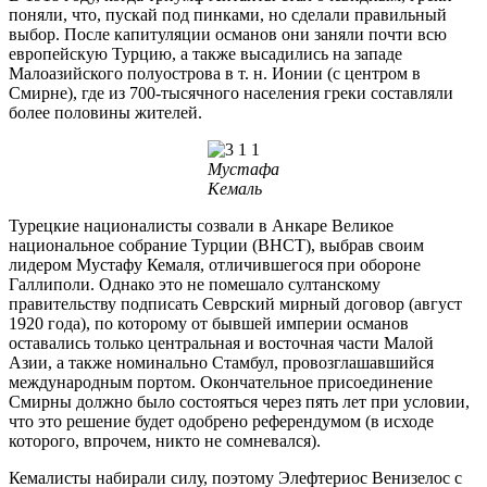
поняли, что, пускай под пинками, но сделали правильный
выбор. После капитуляции османов они заняли почти всю
европейскую Турцию, а также высадились на западе
Малоазийского полуострова в т. н. Ионии (с центром в
Смирне), где из 700-тысячного населения греки составляли
более половины жителей.
Мустафа
Кемаль
Турецкие националисты созвали в Анкаре Великое
национальное собрание Турции (ВНСТ), выбрав своим
лидером Мустафу Кемаля, отличившегося при обороне
Галлиполи. Однако это не помешало султанскому
правительству подписать Севрский мирный договор (август
1920 года), по которому от бывшей империи османов
оставались только центральная и восточная части Малой
Азии, а также номинально Стамбул, провозглашавшийся
международным портом. Окончательное присоединение
Смирны должно было состояться через пять лет при условии,
что это решение будет одобрено референдумом (в исходе
которого, впрочем, никто не сомневался).
Кемалисты набирали силу, поэтому Элефтериос Венизелос с