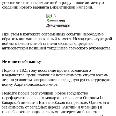
унесшими сотни тысяч жизней и разрушившими мечту о
создании нового варианта Византийской империи.
Битва при
Думлупынаре
При этом в контексте современных событий необходимо
обратить внимание на важный момент. Исход греко-турецкой
войны в значительной степени оказался определен
антисоветской позицией тогдашнего греческого руководства.
Не вините обезьянку
Подняв в 1821 году восстание против османского
владычества, греки получили независимость спустя восемь
лет, по условиям завершившего очередную русско-турецкую
войну Адрианопольского мира.
Недолго побыв республикой, новое государство
переформатировалось в монархию с королем Оттоном I из
баварской династии Виттельсбахов на престоле. Однако его
зависимость от западных держав (Англии и Франции) и
пренебрежение национальными интересами были столь