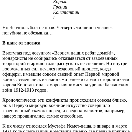
Король
Греции
Константин
I
Но Черчилль был не прав. Четверть миллиона человек
погубила не обезьянка…
В шаге от энозиса
Выступая под лозунгом «Вернем наших ребят домой!»,
монархисты не собирались отказываться от завоеванных
территорий и армию тоже распускать не спешили. Но внутри
вооруженных сил начался нездоровый процесс, когда
офицеры, имевшие совсем свежий опыт Первой мировой
войны, заменялись изгнанными ранее из армии сторонниками
короля Константина, заморозившимися на уровне Балканских
войн 1912-1913 годов.
Хронологически эти конфликты происходили совсем близко,
но в Первую мировую военное искусство совершило
качественный скачок вперед, и среди кемалистов, например,
наверх продвигались самые способные.
К их числу относился Мустафа Исмет-паша, в январе и марте
1921 года одержавший у местечка Инёню две первые крупные