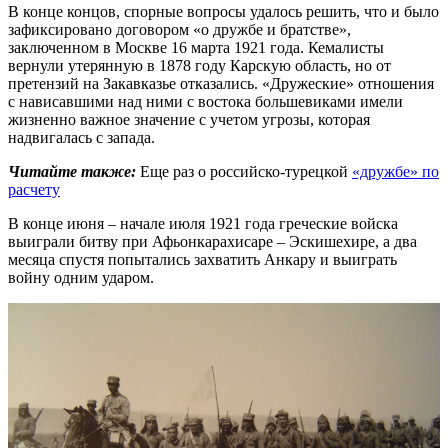
В конце концов, спорные вопросы удалось решить, что и было
зафиксировано договором «о дружбе и братстве»,
заключенном в Москве 16 марта 1921 года. Кемалисты
вернули утерянную в 1878 году Карскую область, но от
претензий на Закавказье отказались. «Дружеские» отношения
с нависавшими над ними с востока большевиками имели
жизненно важное значение с учетом угрозы, которая
надвигалась с запада.
Читайте также:
Еще раз о российско-турецкой
«дружбе» по
расчету
В конце июня – начале июля 1921 года греческие войска
выиграли битву при Афьонкарахисаре – Эскишехире, а два
месяца спустя попытались захватить Анкару и выиграть
войну одним ударом.