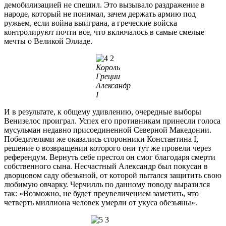
демобилизацией не спешил. Это вызывало раздражение в
народе, который не понимал, зачем держать армию под
ружьем, если война выиграна, а греческие войска
контролируют почти все, что включалось в самые смелые
мечты о Великой Элладе.
Король
Греции
Александр
I
И в результате, к общему удивлению, очередные выборы
Венизелос проиграл. Успех его противникам принесли голоса
мусульман недавно присоединенной Северной Македонии.
Победителями же оказались сторонники Константина I,
решение о возвращении которого они тут же провели через
референдум. Вернуть себе престол он смог благодаря смерти
собственного сына. Несчастный Александр был покусан в
дворцовом саду обезьяной, от которой пытался защитить свою
любимую овчарку. Черчилль по данному поводу выразился
так: «Возможно, не будет преувеличением заметить, что
четверть миллиона человек умерли от укуса обезьяны».