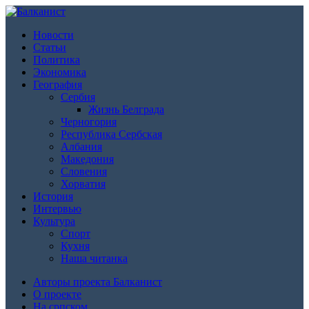
Новости
Статьи
Политика
Экономика
География
Сербия
Жизнь Белграда
Черногория
Республика Сербская
Албания
Македония
Словения
Хорватия
История
Интервью
Культура
Спорт
Кухня
Наша читанка
Авторы проекта Балканист
О проекте
На српском