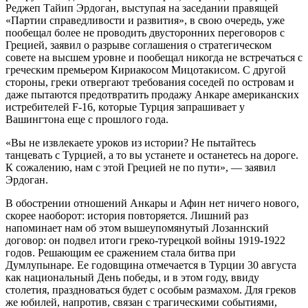
Реджеп Тайип Эрдоган, выступая на заседании правящей
«Партии справедливости и развития», в свою очередь, уже
пообещал более не проводить двусторонних переговоров с
Грецией, заявил о разрыве соглашения о стратегическом
совете на высшем уровне и пообещал никогда не встречаться с
греческим премьером Кириакосом Мицотакисом. С другой
стороны, греки отвергают требования соседей по островам и
даже пытаются предотвратить продажу Анкаре американских
истребителей F-16, которые Турция запрашивает у
Вашингтона еще с прошлого года.
«Вы не извлекаете уроков из истории? Не пытайтесь
танцевать с Турцией, а то вы устанете и останетесь на дороге.
К сожалению, нам с этой Грецией не по пути», — заявил
Эрдоган.
В обострении отношений Анкары и Афин нет ничего нового,
скорее наоборот: история повторяется. Лишний раз
напоминает нам об этом вышеупомянутый Лозаннский
договор: он подвел итоги греко-турецкой войны 1919-1922
годов. Решающим ее сражением стала битва при
Думлупынаре. Ее годовщина отмечается в Турции 30 августа
как национальный День победы, и в этом году, ввиду
столетия, праздноваться будет с особым размахом. Для греков
же юбилей, напротив, связан с трагическими событиями,