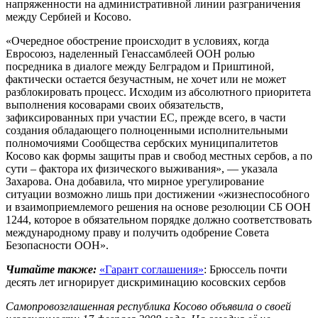
напряженности на административной линии разграничения
между Сербией и Косово.
«Очередное обострение происходит в условиях, когда
Евросоюз, наделенный Генассамблеей ООН ролью
посредника в диалоге между Белградом и Приштиной,
фактически остается безучастным, не хочет или не может
разблокировать процесс. Исходим из абсолютного приоритета
выполнения косоварами своих обязательств,
зафиксированных при участии ЕС, прежде всего, в части
создания обладающего полноценными исполнительными
полномочиями Сообщества сербских муниципалитетов
Косово как формы защиты прав и свобод местных сербов, а по
сути – фактора их физического выживания», — указала
Захарова. Она добавила, что мирное урегулирование
ситуации возможно лишь при достижении «жизнеспособного
и взаимоприемлемого решения на основе резолюции СБ ООН
1244, которое в обязательном порядке должно соответствовать
международному праву и получить одобрение Совета
Безопасности ООН».
Читайте также:
«Гарант соглашения»
: Брюссель почти
десять лет игнорирует дискриминацию косовских сербов
Самопровозглашенная республика Косово объявила о своей