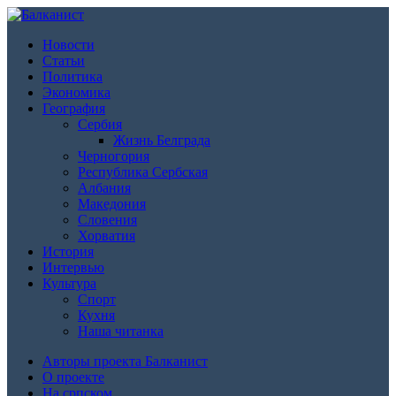
Новости
Статьи
Политика
Экономика
География
Сербия
Жизнь Белграда
Черногория
Республика Сербская
Албания
Македония
Словения
Хорватия
История
Интервью
Культура
Спорт
Кухня
Наша читанка
Авторы проекта Балканист
О проекте
На српском