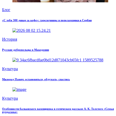
Блог
«С тебя 300 динар за кофе»: тарелочницы и пополамщики в Сербии
История
Русские добровольцы в Македонии
Культура
Милорад Павич: остановиться, обдумать, спастись
Культура
Особенности балканского вампиризма в готическом рассказе А. К. Толстого «Семья
вурдалака»