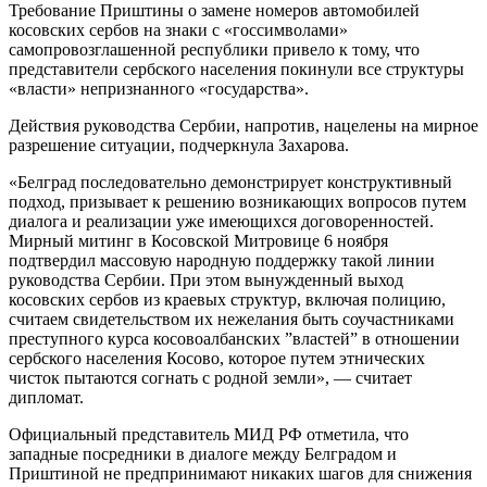
Требование Приштины о замене номеров автомобилей
косовских сербов на знаки с «госсимволами»
самопровозглашенной республики привело к тому, что
представители сербского населения покинули все структуры
«власти» непризнанного «государства».
Действия руководства Сербии, напротив, нацелены на мирное
разрешение ситуации, подчеркнула Захарова.
«Белград последовательно демонстрирует конструктивный
подход, призывает к решению возникающих вопросов путем
диалога и реализации уже имеющихся договоренностей.
Мирный митинг в Косовской Митровице 6 ноября
подтвердил массовую народную поддержку такой линии
руководства Сербии. При этом вынужденный выход
косовских сербов из краевых структур, включая полицию,
считаем свидетельством их нежелания быть соучастниками
преступного курса косовоалбанских ”властей” в отношении
сербского населения Косово, которое путем этнических
чисток пытаются согнать с родной земли», — считает
дипломат.
Официальный представитель МИД РФ отметила, что
западные посредники в диалоге между Белградом и
Приштиной не предпринимают никаких шагов для снижения