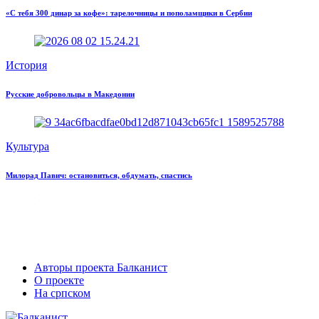
«С тебя 300 динар за кофе»: тарелочницы и пополамщики в Сербии
История
Русские добровольцы в Македонии
Культура
Милорад Павич: остановиться, обдумать, спастись
Авторы проекта Балканист
О проекте
На српском