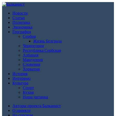
Новости
Статьи
Политика
Экономика
География
Сербия
Жизнь Белграда
Черногория
Республика Сербская
Албания
Македония
Словения
Хорватия
История
Интервью
Культура
Спорт
Кухня
Наша читанка
Авторы проекта Балканист
О проекте
На српском