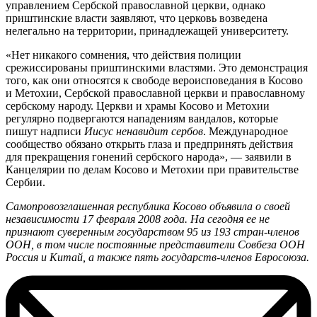
управлением Сербской православной церкви, однако
приштинские власти заявляют, что церковь возведена
нелегально на территории, принадлежащей университету.
«Нет никакого сомнения, что действия полиции
срежиссированы приштинскими властями. Это демонстрация
того, как они относятся к свободе вероисповедания в Косово
и Метохии, Сербской православной церкви и православному
сербскому народу. Церкви и храмы Косово и Метохии
регулярно подвергаются нападениям вандалов, которые
пишут надписи
Иисус ненавидит сербов
. Международное
сообщество обязано открыть глаза и предпринять действия
для прекращения гонений сербского народа», — заявили в
Канцелярии по делам Косово и Метохии при правительстве
Сербии.
Cамопровозглашенная республика Косово объявила о своей
независимости 17 февраля 2008 года. На сегодня ее не
признают суверенным государством 95 из 193 стран-членов
ООН, в том числе постоянные представители Совбеза ООН
Россия и Китай, а также пять государств-членов Евросоюза.