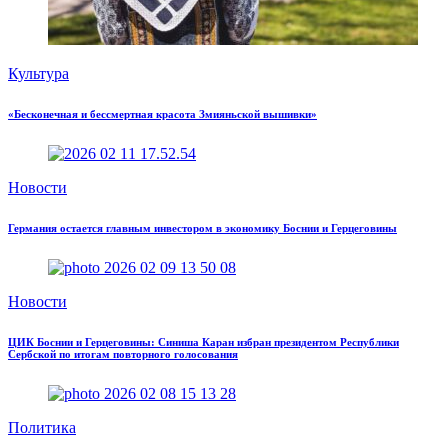
Культура
«Бесконечная и бессмертная красота Змияньской вышивки»
Новости
Германия остается главным инвестором в экономику Боснии и Герцеговины
Новости
ЦИК Боснии и Герцеговины: Синиша Каран избран президентом Республики
Сербской по итогам повторного голосования
Политика