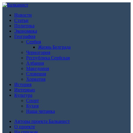
Новости
Статьи
Политика
Экономика
География
Сербия
Жизнь Белграда
Черногория
Республика Сербская
Албания
Македония
Словения
Хорватия
История
Интервью
Культура
Спорт
Кухня
Наша читанка
Авторы проекта Балканист
О проекте
На српском