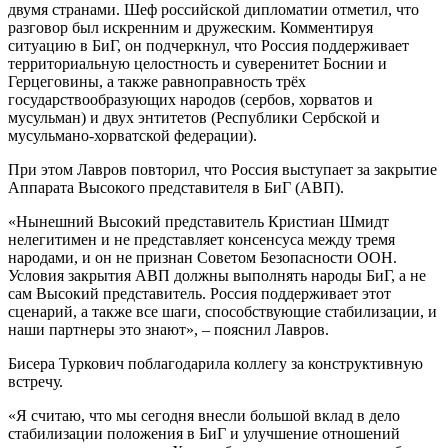
двумя странами. Шеф российской дипломатии отметил, что
разговор был искренним и дружеским. Комментируя
ситуацию в БиГ, он подчеркнул, что Россия поддерживает
территориальную целостность и суверенитет Боснии и
Герцеговины, а также равноправность трёх
государствообразующих народов (сербов, хорватов и
мусульман) и двух энтитетов (Республики Сербской и
мусульмано-хорватской федерации).
При этом Лавров повторил, что Россия выступает за закрытие
Аппарата Высокого представителя в БиГ (АВП).
«Нынешний Высокий представитель Кристиан Шмидт
нелегитимен и не представляет консенсуса между тремя
народами, и он не признан Советом Безопасности ООН.
Условия закрытия АВП должны выполнять народы БиГ, а не
сам Высокий представитель. Россия поддерживает этот
сценарий, а также все шаги, способствующие стабилизации, и
наши партнеры это знают», – пояснил Лавров.
Бисера Туркович поблагодарила коллегу за конструктивную
встречу.
«Я считаю, что мы сегодня внесли большой вклад в дело
стабилизации положения в БиГ и улучшение отношений