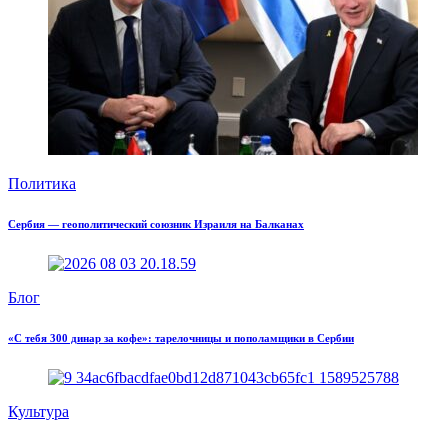
Политика
Сербия — геополитический союзник Израиля на Балканах
Блог
«С тебя 300 динар за кофе»: тарелочницы и пополамщики в Сербии
Культура