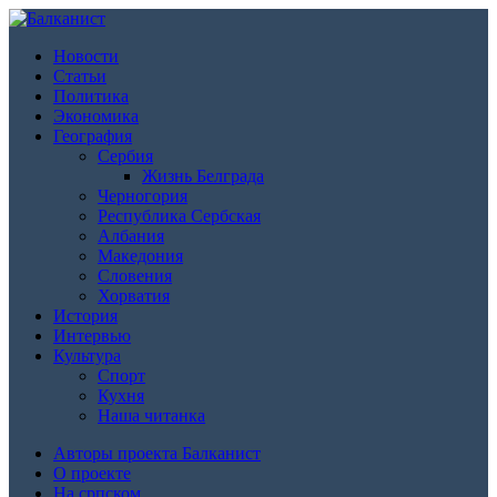
Новости
Статьи
Политика
Экономика
География
Сербия
Жизнь Белграда
Черногория
Республика Сербская
Албания
Македония
Словения
Хорватия
История
Интервью
Культура
Спорт
Кухня
Наша читанка
Авторы проекта Балканист
О проекте
На српском