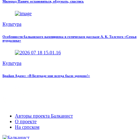
Милорад Павич: остановиться, обдумать, спастись
Культура
Особенности балканского вампиризма в готическом рассказе А. К. Толстого «Семья
вурдалака»
Культура
Брайан Адамс: «В Белграде мне всегда было здорово!»
Авторы проекта Балканист
О проекте
На српском