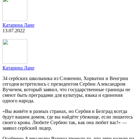
Катарина Лане
13.07.2022
Катарина Лане
34 сербских школьника из Словении, Хорватии и Венгрии
сегодня встретились с президентом Сербии Александром
Вучичем, который заявил, что государственные границы не
смеют быть преградами для культуры, языка и единения
одного народа.
«Вы живёте в разных странах, но Сербия и Белград всегда
будут вашим домом, где вы найдёте убежище, если лишитесь
своего крова. Любите Сербию так, как она любит вас!» —
заявил сербский лидер.
Особенно Александра Вучича тронуло то, что дети надели на