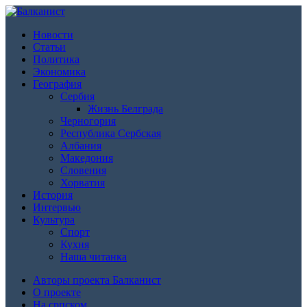
Новости
Статьи
Политика
Экономика
География
Сербия
Жизнь Белграда
Черногория
Республика Сербская
Албания
Македония
Словения
Хорватия
История
Интервью
Культура
Спорт
Кухня
Наша читанка
Авторы проекта Балканист
О проекте
На српском