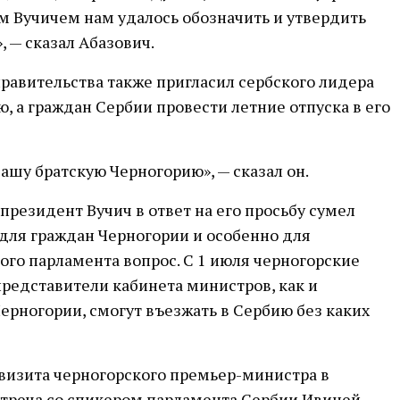
м Вучичем нам удалось обозначить и утвердить
, — сказал Абазович.
правительства также пригласил сербского лидера
ю, а граждан Сербии провести летние отпуска в его
вашу братскую Черногорию», — сказал он.
президент Вучич в ответ на его просьбу сумел
для граждан Черногории и особенно для
ого парламента вопрос. С 1 июля черногорские
представители кабинета министров, как и
ерногории, смогут въезжать в Сербию без каких
 визита черногорского премьер-министра в
стреча со спикером парламента Сербии Ивицей