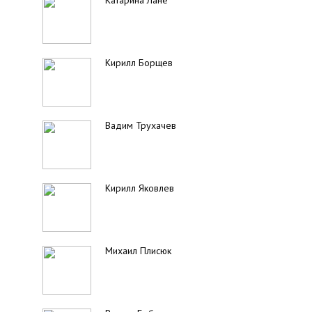
Катарина Лане
Кирилл Борщев
Вадим Трухачев
Кирилл Яковлев
Михаил Плисюк