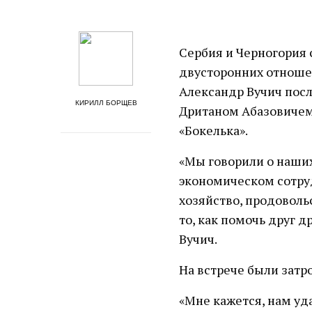
Сербия и Черногория 
двусторонних отноше
Александр Вучич пос
КИРИЛЛ БОРЩЕВ
Дританом Абазовичем.
«Бокелька».
«Мы говорили о наши
экономическом сотруд
хозяйство, продоволь
то, как помочь друг д
Вучич.
На встрече были затр
«Мне кажется, нам у