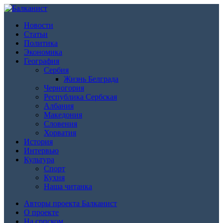
Новости
Статьи
Политика
Экономика
География
Сербия
Жизнь Белграда
Черногория
Республика Сербская
Албания
Македония
Словения
Хорватия
История
Интервью
Культура
Спорт
Кухня
Наша читанка
Авторы проекта Балканист
О проекте
На српском