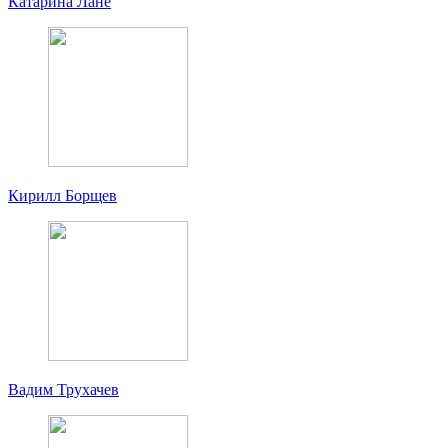
Катарина Лане
Кирилл Борщев
Вадим Трухачев