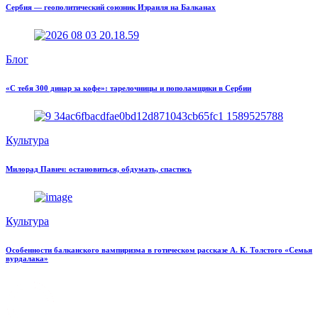
Сербия — геополитический союзник Израиля на Балканах
Блог
«С тебя 300 динар за кофе»: тарелочницы и пополамщики в Сербии
Культура
Милорад Павич: остановиться, обдумать, спастись
Культура
Особенности балканского вампиризма в готическом рассказе А. К. Толстого «Семья
вурдалака»