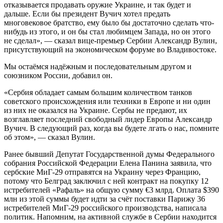
отказывается продавать оружие Украине, и так будет и
дальше. Если бы президент Вучич хотел предать
многовековое братство, ему было бы достаточно сделать что-
нибудь из этого, и он бы стал любимцем Запада, но он этого
не сделал», — сказал вице-премьер Сербии Александр Вулин,
присутствующий на экономическом форуме во Владивостоке.
Мы остаёмся надёжным и последовательным другом и
союзником России, добавил он.
«Сербия обладает самым большим количеством танков
советского происхождения или техники в Европе и ни один
из них не оказался на Украине. Сербы не предают, их
возглавляет последний свободный лидер Европы Александр
Вучич. В следующий раз, когда вы будете лгать о нас, помните
об этом», — сказал Вулин.
Ранее бывший Депутат Государственной думы Федерального
собрания Российской Федерации Елена Панина заявила, что
сербские МиГ-29 отправятся на Украину через Францию,
потому что Белград заключил с ней контракт на покупку 12
истребителей «Рафаль» на общую сумму €3 млрд. Оплата $390
млн из этой суммы будет идти за счёт поставки Парижу 36
истребителей МиГ-29 российского производства, написала
политик. Напомним, на активной службе в Сербии находится