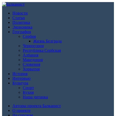
Новости
Статьи
Политика
Экономика
География
Сербия
Жизнь Белграда
Черногория
Республика Сербская
Албания
Македония
Словения
Хорватия
История
Интервью
Культура
Спорт
Кухня
Наша читанка
Авторы проекта Балканист
О проекте
На српском