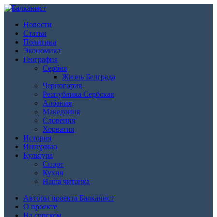
Новости
Статьи
Политика
Экономика
География
Сербия
Жизнь Белграда
Черногория
Республика Сербская
Албания
Македония
Словения
Хорватия
История
Интервью
Культура
Спорт
Кухня
Наша читанка
Авторы проекта Балканист
О проекте
На српском