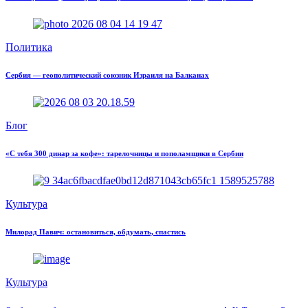
Политика
Сербия — геополитический союзник Израиля на Балканах
Блог
«С тебя 300 динар за кофе»: тарелочницы и пополамщики в Сербии
Культура
Милорад Павич: остановиться, обдумать, спастись
Культура