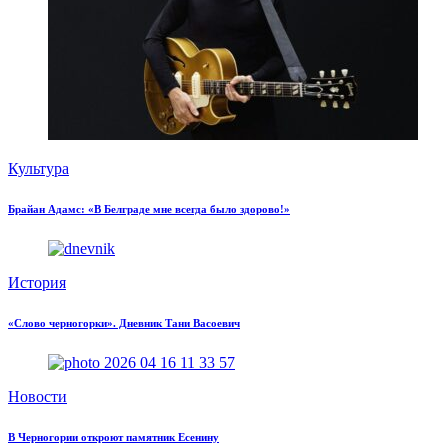
Культура
Брайан Адамс: «В Белграде мне всегда было здорово!»
История
«Слово черногорки». Дневник Тани Васоевич
Новости
В Черногории откроют памятник Есенину