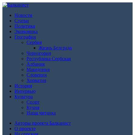
Новости
Статьи
Политика
Экономика
География
Сербия
Жизнь Белграда
Черногория
Республика Сербская
Албания
Македония
Словения
Хорватия
История
Интервью
Культура
Спорт
Кухня
Наша читанка
Авторы проекта Балканист
О проекте
На српском