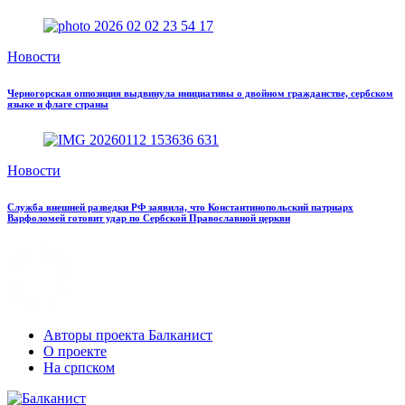
Новости
Черногорская оппозиция выдвинула инициативы о двойном гражданстве, сербском
языке и флаге страны
Новости
Служба внешней разведки РФ заявила, что Константинопольский патриарх
Варфоломей готовит удар по Сербской Православной церкви
Авторы проекта Балканист
О проекте
На српском