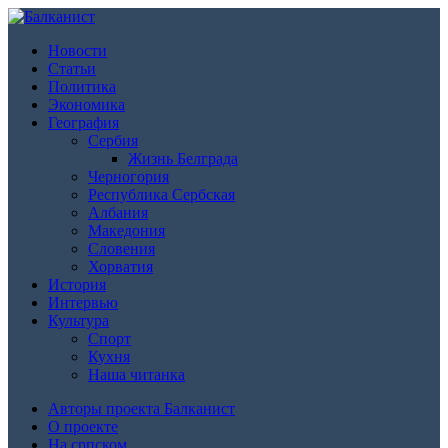
Новости
Статьи
Политика
Экономика
География
Сербия
Жизнь Белграда
Черногория
Республика Сербская
Албания
Македония
Словения
Хорватия
История
Интервью
Культура
Спорт
Кухня
Наша читанка
Авторы проекта Балканист
О проекте
На српском