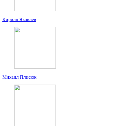
Кирилл Яковлев
Михаил Плисюк