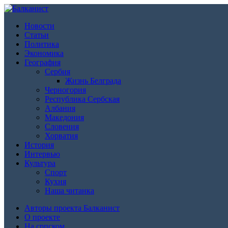
Новости
Статьи
Политика
Экономика
География
Сербия
Жизнь Белграда
Черногория
Республика Сербская
Албания
Македония
Словения
Хорватия
История
Интервью
Культура
Спорт
Кухня
Наша читанка
Авторы проекта Балканист
О проекте
На српском