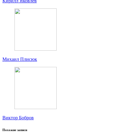
Кирилл Яковлев
Михаил Плисюк
Виктор Бобров
Похожие записи