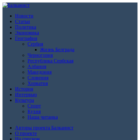
Новости
Статьи
Политика
Экономика
География
Сербия
Жизнь Белграда
Черногория
Республика Сербская
Албания
Македония
Словения
Хорватия
История
Интервью
Культура
Спорт
Кухня
Наша читанка
Авторы проекта Балканист
О проекте
На српском