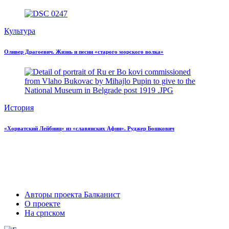
Культура
Оливер Драгоевич. Жизнь и песни «старого морского волка»
История
«Хорватский Лейбниц» из «славянских Афин». Руджер Бошкович
Авторы проекта Балканист
О проекте
На српском