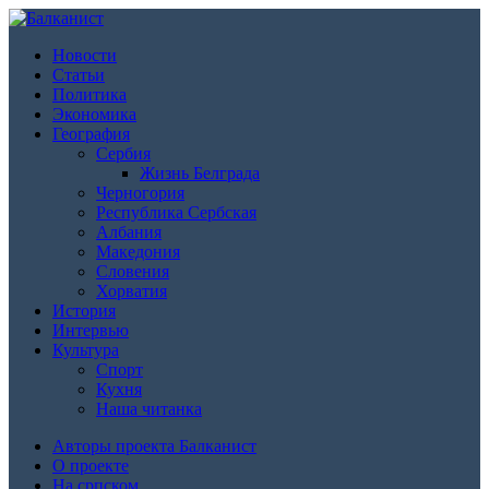
Новости
Статьи
Политика
Экономика
География
Сербия
Жизнь Белграда
Черногория
Республика Сербская
Албания
Македония
Словения
Хорватия
История
Интервью
Культура
Спорт
Кухня
Наша читанка
Авторы проекта Балканист
О проекте
На српском