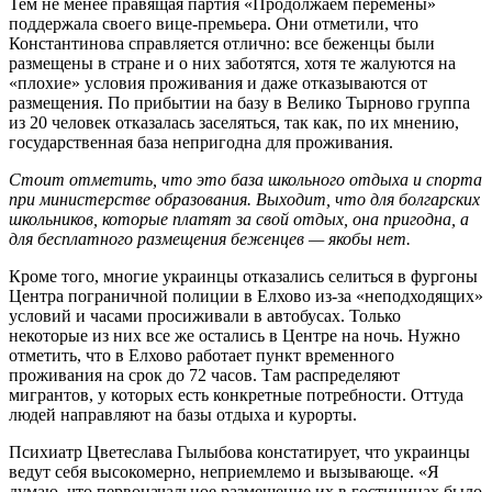
Тем не менее правящая партия «Продолжаем перемены»
поддержала своего вице-премьера. Они отметили, что
Константинова справляется отлично: все беженцы были
размещены в стране и о них заботятся, хотя те жалуются на
«плохие» условия проживания и даже отказываются от
размещения. По прибытии на базу в Велико Тырново группа
из 20 человек отказалась заселяться, так как, по их мнению,
государственная база непригодна для проживания.
Стоит отметить, что это база школьного отдыха и спорта
при министерстве образования. Выходит, что для болгарских
школьников, которые платят за свой отдых, она пригодна, а
для бесплатного размещения беженцев — якобы нет.
Кроме того, многие украинцы отказались селиться в фургоны
Центра пограничной полиции в Елхово из-за «неподходящих»
условий и часами просиживали в автобусах. Только
некоторые из них все же остались в Центре на ночь. Нужно
отметить, что в Елхово работает пункт временного
проживания на срок до 72 часов. Там распределяют
мигрантов, у которых есть конкретные потребности. Оттуда
людей направляют на базы отдыха и курорты.
Психиатр Цветеслава Гылыбова констатирует, что украинцы
ведут себя высокомерно, неприемлемо и вызывающе. «Я
думаю, что первоначальное размещение их в гостиницах было