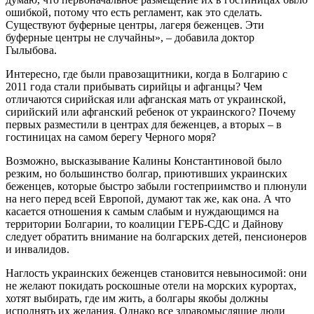
ошибкой, потому что есть регламент, как это сделать.
Существуют буферные центры, лагеря беженцев. Эти
буферные центры не случайны», – добавила доктор
Гылыбова.
Интересно, где были правозащитники, когда в Болгарию с
2011 года стали прибывать сирийцы и афганцы? Чем
отличаются сирийская или афганская мать от украинской,
сирийский или афганский ребенок от украинского? Почему
первых разместили в центрах для беженцев, а вторых – в
гостиницах на самом берегу Черного моря?
Возможно, высказывание Калины Константиновой было
резким, но большинство болгар, приютивших украинских
беженцев, которые быстро забыли гостеприимство и плюнули
на него перед всей Европой, думают так же, как она. А что
касается отношения к самым слабым и нуждающимся на
территории Болгарии, то коалиции ГЕРБ-СДС и Дайнову
следует обратить внимание на болгарских детей, пенсионеров
и инвалидов.
Наглость украинских беженцев становится невыносимой: они
не желают покидать роскошные отели на морских курортах,
хотят выбирать, где им жить, а болгары якобы должны
исполнять их желания. Однако все здравомыслящие люди