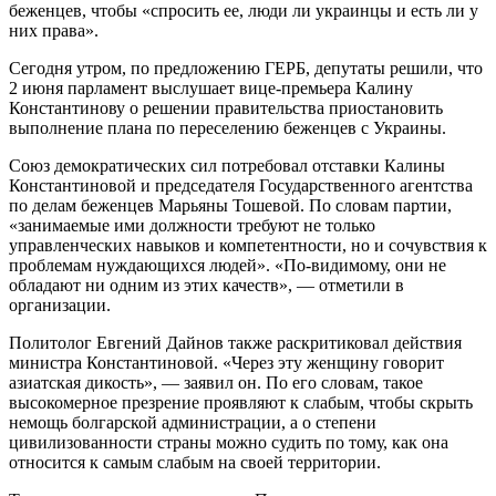
беженцев, чтобы «спросить ее, люди ли украинцы и есть ли у
них права».
Сегодня утром, по предложению ГЕРБ, депутаты решили, что
2 июня парламент выслушает вице-премьера Калину
Константинову о решении правительства приостановить
выполнение плана по переселению беженцев с Украины.
Союз демократических сил потребовал отставки Калины
Константиновой и председателя Государственного агентства
по делам беженцев Марьяны Тошевой. По словам партии,
«занимаемые ими должности требуют не только
управленческих навыков и компетентности, но и сочувствия к
проблемам нуждающихся людей». «По-видимому, они не
обладают ни одним из этих качеств», — отметили в
организации.
Политолог Евгений Дайнов также раскритиковал действия
министра Константиновой. «Через эту женщину говорит
азиатская дикость», — заявил он. По его словам, такое
высокомерное презрение проявляют к слабым, чтобы скрыть
немощь болгарской администрации, а о степени
цивилизованности страны можно судить по тому, как она
относится к самым слабым на своей территории.