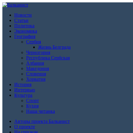
Новости
Статьи
Политика
Экономика
География
Сербия
Жизнь Белграда
Черногория
Республика Сербская
Албания
Македония
Словения
Хорватия
История
Интервью
Культура
Спорт
Кухня
Наша читанка
Авторы проекта Балканист
О проекте
На српском