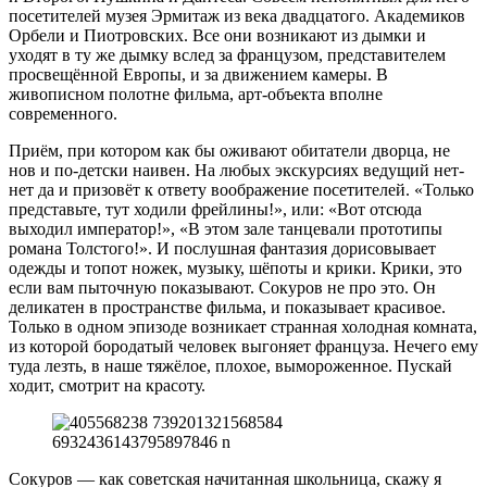
посетителей музея Эрмитаж из века двадцатого. Академиков
Орбели и Пиотровских. Все они возникают из дымки и
уходят в ту же дымку вслед за французом, представителем
просвещённой Европы, и за движением камеры. В
живописном полотне фильма, арт-объекта вполне
современного.
Приём, при котором как бы оживают обитатели дворца, не
нов и по-детски наивен. На любых экскурсиях ведущий нет-
нет да и призовёт к ответу воображение посетителей. «Только
представьте, тут ходили фрейлины!», или: «Вот отсюда
выходил император!», «В этом зале танцевали прототипы
романа Толстого!». И послушная фантазия дорисовывает
одежды и топот ножек, музыку, шёпоты и крики. Крики, это
если вам пыточную показывают. Сокуров не про это. Он
деликатен в пространстве фильма, и показывает красивое.
Только в одном эпизоде возникает странная холодная комната,
из которой бородатый человек выгоняет француза. Нечего ему
туда лезть, в наше тяжёлое, плохое, вымороженное. Пускай
ходит, смотрит на красоту.
Сокуров — как советская начитанная школьница, скажу я