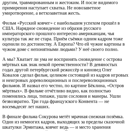
другим, травмированным и жестоким. И после видимого
примирения наступает схватка. Не новозаветное
умиротворение, а ветхозаветная жесть.
Фильм «Русский ковчег» с наибольшим успехом прошёл в
США. Нарядное сновидение из образов русского
императорского прошлого интересно американцам, чья
культура так же не стара. Приём съёмки одним кадром тоже
оценили по достоинству. А Европа? Что ей чужие картины в
чужом доме с непонятными людьми? У неё своего полно.
А мы? Хватает ли ума не воспринять сновидение с острова
мёртвых как знак некой преемственности? В девяностых
годах другой петербургский режиссёр и киновед Олег
Ковалов сделал фильм, целиком состоящий из кадров игровых
и неигровых дореволюционных и послереволюционных
фильмов. И назвал его честно, по картине Бёклина, «Остров
мёртвых». В фильме отчётливо видно, как полностью
поменялись лица, типажи, ушли сословия и манеры. Ушли
безвозвратно. Три года французского Конвента — не
восемьдесят лет наших.
В финале фильма Сокурова метёт мрачная снежная позёмка.
Один из немногих кадров, выходящих за пределы сказочной
шкатулки Эрмитажа, ковчег ведь — и место хранения