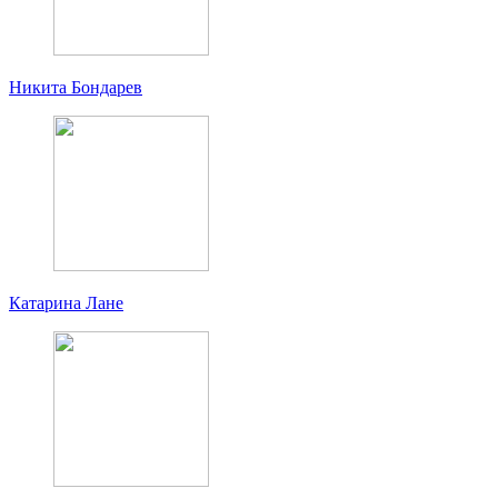
Никита Бондарев
Катарина Лане