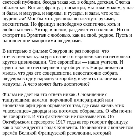
светской публики, беседа такая же, в общем, детская. Слегка
обиженная. Вот же, француз, посмотри, мы тоже можем, у нас
и балы, и мазурка, и наряды, и гусары, и залы, что ж ты
щуришься? Мог бы хоть для вида всплеснуть руками,
восхититься. Но француз непобедимо скептичен, хоть и
любознателен. Автор, в целом, разделяет его скепсис. Но он
смотрит на Эрмитаж с любовью, как на своё, родное. Пусть и
наполненное заморскими шедеврами.
В интервью о фильме Сокуров не раз говорил, что
отечественная культура отстаёт от европейской на несколько
кругов цивилизации. Что европейцы — наши учителя. И
судят о нас по несовершенству общества. Напрашивается
мысль, что для его совершенства недостаточно собрать
шедевры в одну нарядную коробку, выучить полонезы и
менуэты. А чего может быть достаточно?
Фильм не даёт на это ответа никак. Сновидение с
танцующими дамами, ворчливой императрицей или
эполетами офицеров обрывается там, где сама жизнь этих
«населенцев» дворца и их потомков оборвалась. О чём почти
не говорится. И что фактически не показывается. Об
Октябрьском перевороте 1917 года автор говорит французу,
как о восьмидесяти годах Конвента. По аналогии с конвентом
времён Великой Французской революции, который