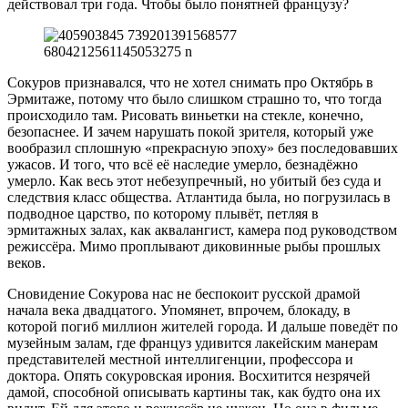
действовал три года. Чтобы было понятней французу?
Сокуров признавался, что не хотел снимать про Октябрь в
Эрмитаже, потому что было слишком страшно то, что тогда
происходило там. Рисовать виньетки на стекле, конечно,
безопаснее. И зачем нарушать покой зрителя, который уже
вообразил сплошную «прекрасную эпоху» без последовавших
ужасов. И того, что всё её наследие умерло, безнадёжно
умерло. Как весь этот небезупречный, но убитый без суда и
следствия класс общества. Атлантида была, но погрузилась в
подводное царство, по которому плывёт, петляя в
эрмитажных залах, как аквалангист, камера под руководством
режиссёра. Мимо проплывают диковинные рыбы прошлых
веков.
Сновидение Сокурова нас не беспокоит русской драмой
начала века двадцатого. Упомянет, впрочем, блокаду, в
которой погиб миллион жителей города. И дальше поведёт по
музейным залам, где француз удивится лакейским манерам
представителей местной интеллигенции, профессора и
доктора. Опять сокуровская ирония. Восхитится незрячей
дамой, способной описывать картины так, как будто она их