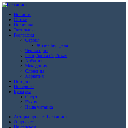
Новости
Статьи
Политика
Экономика
География
Сербия
Жизнь Белграда
Черногория
Республика Сербская
Албания
Македония
Словения
Хорватия
История
Интервью
Культура
Спорт
Кухня
Наша читанка
Авторы проекта Балканист
О проекте
На српском