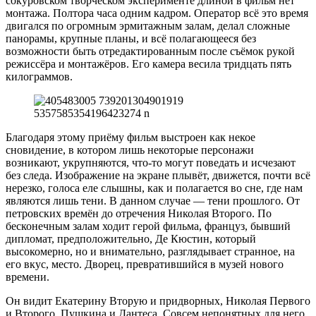
сокуровском творческом эксперименте длиной в фильм нет
монтажа. Полтора часа одним кадром. Оператор всё это время
двигался по огромным эрмитажным залам, делал сложные
панорамы, крупные планы, и всё полагающееся без
возможности быть отредактированным после съёмок рукой
режиссёра и монтажёров. Его камера весила тридцать пять
килограммов.
Благодаря этому приёму фильм выстроен как некое
сновидение, в котором лишь некоторые персонажи
возникают, укрупняются, что-то могут поведать и исчезают
без следа. Изображение на экране плывёт, движется, почти всё
нерезко, голоса еле слышны, как и полагается во сне, где нам
являются лишь тени. В данном случае — тени прошлого. От
петровских времён до отречения Николая Второго. По
бесконечным залам ходит герой фильма, француз, бывший
дипломат, предположительно, Де Кюстин, который
высокомерно, но и внимательно, разглядывает странное, на
его вкус, место. Дворец, превратившийся в музей нового
времени.
Он видит Екатерину Вторую и придворных, Николая Первого
и Второго. Пушкина и Дантеса. Совсем непонятных для него