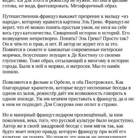
видит. Ей для этого и режиссёр не нужен. Но она в фильме
готова, не видя, фантазировать. Метафоричный образ.
Путешественник-француз выкажет презрение к мальцу «из
народа», которому нравится картина Эль Греко. Француз не
верит, что её можно понять простым умом, не неся на себе
весь груз католичества. Священной истории и историй. Его
возмущение непритворно. Понять? Эль Греко? Просто так?
Он в чём-то и прав, и нет. И автор не журит его за это.
Появятся в сюжете и хамоватые современные питерские
морячки, безуспешно лезущие к Де Кюстину со своими
глупостями. Тоже образ, отсылающий к многому в истории
города. Были в ней и моряки, и матросня. Мы-то намёк
поняли.
Появляются в фильме и Орбели, и оба Пиотровских. Как
благородные хранители, которые ведут неспешные беседы в
одном из залов, режиссёр даёт им возможность говорить в
одном эпизоде. Уж им незачем приставать к французу, да и он
к ним не подходит. Для Сокурова они оплот и стражи.
Но и манерный француз недаром просвещённый, за ним
поколения, века, того, что русской культуре было недоступно.
Автор же в своей закадровой беседе с ним мягок так, как
будто знает некую правду, которую французу при всей его
культуре, не понять. Но правду эту никак не артикулирует.