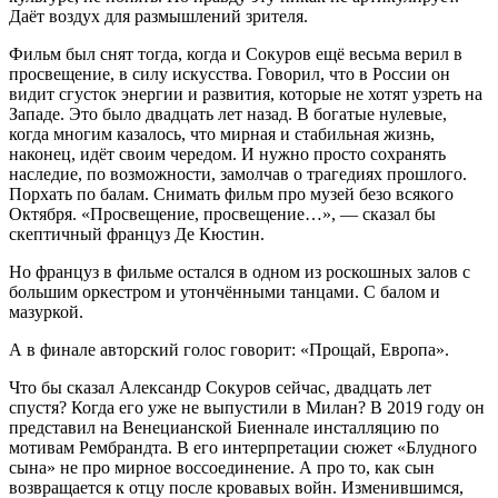
Даёт воздух для размышлений зрителя.
Фильм был снят тогда, когда и Сокуров ещё весьма верил в
просвещение, в силу искусства. Говорил, что в России он
видит сгусток энергии и развития, которые не хотят узреть на
Западе. Это было двадцать лет назад. В богатые нулевые,
когда многим казалось, что мирная и стабильная жизнь,
наконец, идёт своим чередом. И нужно просто сохранять
наследие, по возможности, замолчав о трагедиях прошлого.
Порхать по балам. Снимать фильм про музей безо всякого
Октября. «Просвещение, просвещение…», — сказал бы
скептичный француз Де Кюстин.
Но француз в фильме остался в одном из роскошных залов с
большим оркестром и утончёнными танцами. С балом и
мазуркой.
А в финале авторский голос говорит: «Прощай, Европа».
Что бы сказал Александр Сокуров сейчас, двадцать лет
спустя? Когда его уже не выпустили в Милан? В 2019 году он
представил на Венецианской Биеннале инсталляцию по
мотивам Рембрандта. В его интерпретации сюжет «Блудного
сына» не про мирное воссоединение. А про то, как сын
возвращается к отцу после кровавых войн. Изменившимся,