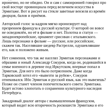
иронично, но не обидно. Он и сам с самоиронией говорил про
свой восторг провинциала перед величием искусства в
Эрмитаже. Вот и рисует на стекле заветные вензеля из времён
дворцов, балов и приёмов.
Авторский голос за кадром мягко иронизирует над
презрением француза к русской культуре. О которой он вовсе
не осведомлён, но её в фильме и нет. Полотна и статуи —
западноевропейские, орнамент срисован с итальянского.
Лишь персонажи в фильме — русские, или российские,
скажем так. Населявшие шедевр Растрелли, одушевлявшие
его, как и положено живым.
Нет сомнения, что так же населял Эрмитаж персонажами и
образами и юный Александр Сокуров, когда он, родившийся в
семье военного в деревне под Иркутском, впервые попал в
Эрмитаж. Для него это было потрясением. Даже когда
Тарковский хотел его «вывезти за рубеж», Сокуров
отнекивался. Ибо Эрмитаж и русский язык, как это вывезешь?
Позже он станет членом попечительского совета Эрмитажа.
Будет истово хлопотать о сохранении культурного наследия
Петербурга.
Закадровый диалог автора с вымышленным французом,
который видит всю вторичность роскошеств Эрмитажа и его