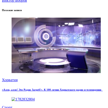
Виктор Бобров
Похожие записи
Хорватия
«Алло, алло! Это Радио Загреб!». К 100-летию Хорватского радио и телевидения
Спорт