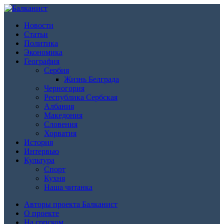
Новости
Статьи
Политика
Экономика
География
Сербия
Жизнь Белграда
Черногория
Республика Сербская
Албания
Македония
Словения
Хорватия
История
Интервью
Культура
Спорт
Кухня
Наша читанка
Авторы проекта Балканист
О проекте
На српском