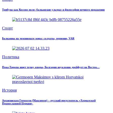
Трибуна как Косово поле: балканские ультрас и философия вечного поражения
Спорт
Балканцы на чемпионате мира: солдаты, терпение, VAR
Политика
Пока Европа ищет точку опоры, Болгария неуклонно дрейфует на Восток…
История
Архиепископ Гермоген (Максимов) – русский предстоятель «Хорватской
Православной Церкви»