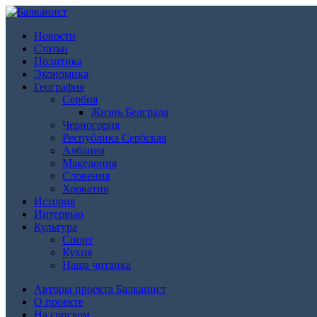
Новости
Статьи
Политика
Экономика
География
Сербия
Жизнь Белграда
Черногория
Республика Сербская
Албания
Македония
Словения
Хорватия
История
Интервью
Культура
Спорт
Кухня
Наша читанка
Авторы проекта Балканист
О проекте
На српском