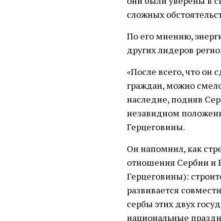
они были уверены в с
сложных обстоятельст
По его мнению, энерг
других лидеров регио
«После всего, что он
граждан, можно смело
наследие, подняв Сер
незавидном положени
Герцеговины.
Он напомнил, как ст
отношения Сербии и Р
Герцеговины): строит
развивается совместн
сербы этих двух госу
национальные праздн