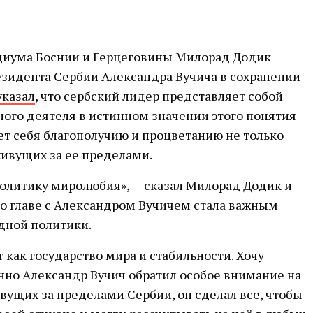
диума Боснии и Герцеговины Милорад Додик
езидента Сербии Александра Вучича в сохранении
указал
, что сербский лидер представляет собой
ого деятеля в истинном значении этого понятия
т себя благополучию и процветанию не только
живущих за ее пределами.
олитику миролюбия», — сказал Милорад Додик и
во главе с Александром Вучичем стала важным
дной политики.
 как государство мира и стабильности. Хочу
нно Александр Вучич обратил особое внимание на
вущих за пределами Сербии, он сделал все, чтобы