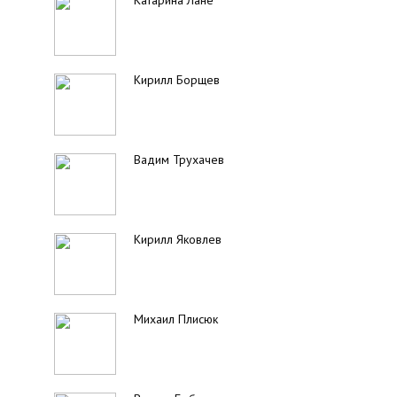
Катарина Лане
Кирилл Борщев
Вадим Трухачев
Кирилл Яковлев
Михаил Плисюк