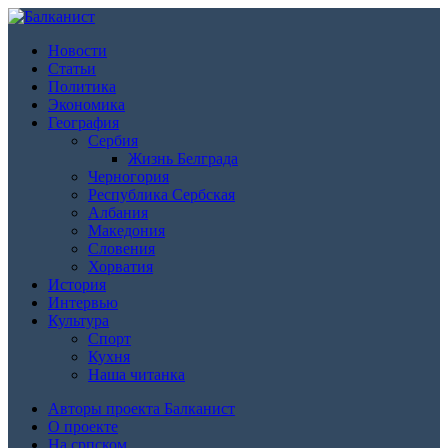
Новости
Статьи
Политика
Экономика
География
Сербия
Жизнь Белграда
Черногория
Республика Сербская
Албания
Македония
Словения
Хорватия
История
Интервью
Культура
Спорт
Кухня
Наша читанка
Авторы проекта Балканист
О проекте
На српском