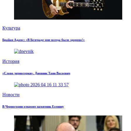
Культура
Брайан Адамс: «В Белграде мне всегда было здорово!»
История
«Слово черногорки». Дневник Тани Васоевич
Новости
В Черногории откроют памятник Есенину