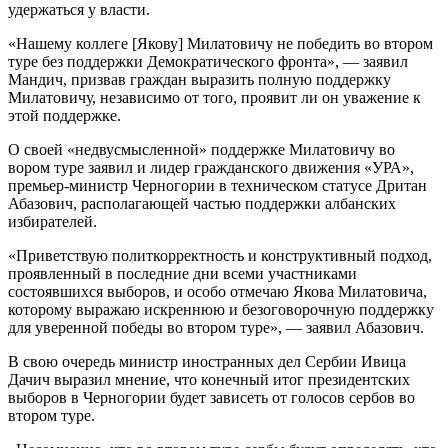
удержаться у власти.
«Нашему коллеге [Якову] Милатовичу не победить во втором
туре без поддержки Демократического фронта», — заявил
Мандич, призвав граждан выразить полную поддержку
Милатовичу, независимо от того, проявит ли он уважение к
этой поддержке.
О своей «недвусмысленной» поддержке Милатовичу во
вором туре заявил и лидер гражданского движения «УРА»,
премьер-министр Черногории в техническом статусе Дритан
Абазович, располагающей частью поддержки албанских
избирателей.
«Приветствую политкорректность и конструктивный подход,
проявленный в последние дни всеми участниками
состоявшихся выборов, и особо отмечаю Якова Милатовича,
которому выражаю искреннюю и безоговорочную поддержку
для уверенной победы во втором туре», — заявил Абазович.
В свою очередь министр иностранных дел Сербии Ивица
Дачич выразил мнение, что конечный итог президентских
выборов в Черногории будет зависеть от голосов сербов во
втором туре.