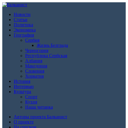
Новости
Статьи
Политика
Экономика
География
Сербия
Жизнь Белграда
Черногория
Республика Сербская
Албания
Македония
Словения
Хорватия
История
Интервью
Культура
Спорт
Кухня
Наша читанка
Авторы проекта Балканист
О проекте
На српском