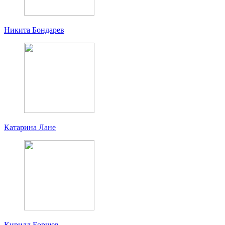
Никита Бондарев
Катарина Лане
Кирилл Борщев