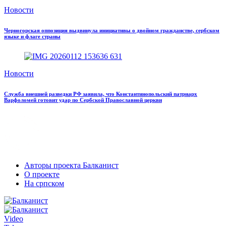
Новости
Черногорская оппозиция выдвинула инициативы о двойном гражданстве, сербском
языке и флаге страны
Новости
Служба внешней разведки РФ заявила, что Константинопольский патриарх
Варфоломей готовит удар по Сербской Православной церкви
Авторы проекта Балканист
О проекте
На српском
Video