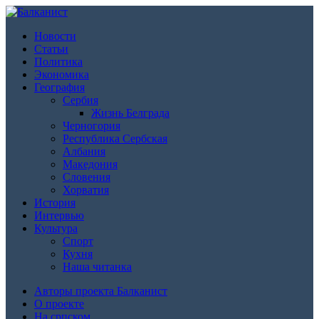
Новости
Статьи
Политика
Экономика
География
Сербия
Жизнь Белграда
Черногория
Республика Сербская
Албания
Македония
Словения
Хорватия
История
Интервью
Культура
Спорт
Кухня
Наша читанка
Авторы проекта Балканист
О проекте
На српском