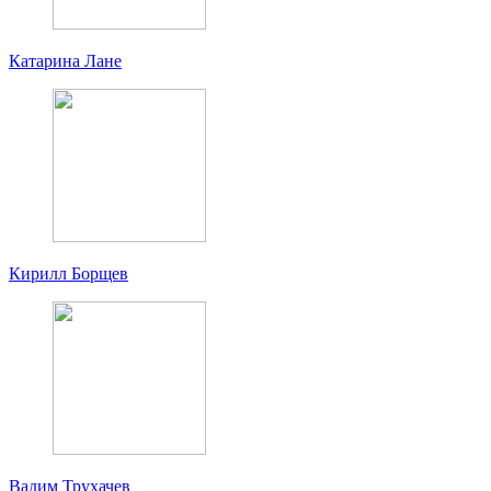
Катарина Лане
Кирилл Борщев
Вадим Трухачев