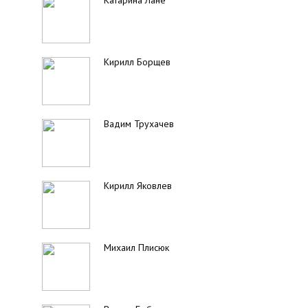
Катарина Лане
Кирилл Борщев
Вадим Трухачев
Кирилл Яковлев
Михаил Плисюк