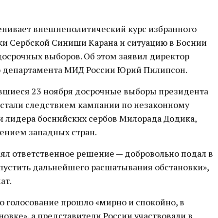
енивает внешнеполитический курс избранного
ки Сербской Синиши Карана и ситуацию в Боснии
досрочных выборов. Об этом заявил директор
о департамента МИД России Юрий Пилипсон.
явшиеся 23 ноября досрочные выборы президента
 стали следствием кампании по незаконному
и лидера боснийских сербов Милорада Додика,
ением западных стран.
ял ответственное решение — добровольно подал в
опустить дальнейшего расшатывания обстановки»,
ат.
о голосование прошло «мирно и спокойно, в
овке», а представители России участвовали в