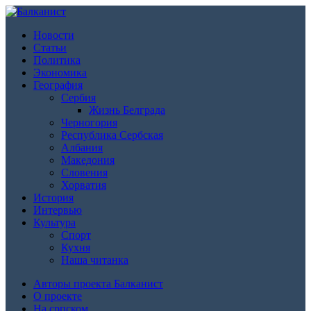
Новости
Статьи
Политика
Экономика
География
Сербия
Жизнь Белграда
Черногория
Республика Сербская
Албания
Македония
Словения
Хорватия
История
Интервью
Культура
Спорт
Кухня
Наша читанка
Авторы проекта Балканист
О проекте
На српском