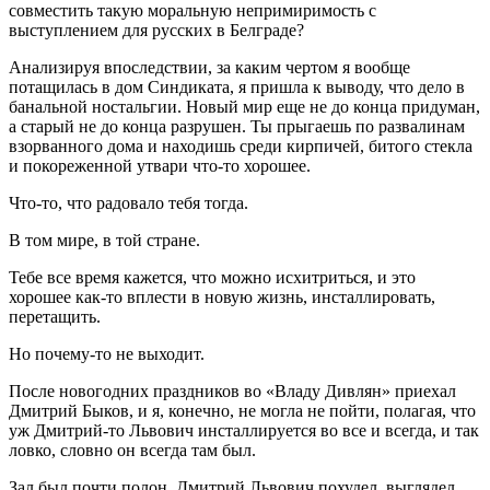
совместить такую моральную непримиримость с
выступлением для русских в Белграде?
Анализируя впоследствии, за каким чертом я вообще
потащилась в дом Синдиката, я пришла к выводу, что дело в
банальной ностальгии. Новый мир еще не до конца придуман,
а старый не до конца разрушен. Ты прыгаешь по развалинам
взорванного дома и находишь среди кирпичей, битого стекла
и покореженной утвари что-то хорошее.
Что-то, что радовало тебя тогда.
В том мире, в той стране.
Тебе все время кажется, что можно исхитриться, и это
хорошее как-то вплести в новую жизнь, инсталлировать,
перетащить.
Но почему-то не выходит.
После новогодних праздников во «Владу Дивлян» приехал
Дмитрий Быков, и я, конечно, не могла не пойти, полагая, что
уж Дмитрий-то Львович инсталлируется во все и всегда, и так
ловко, словно он всегда там был.
Зал был почти полон, Дмитрий Львович похудел, выглядел