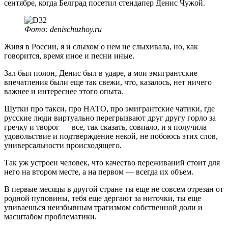
сентябре, когда Белград посетил стендапер Денис Чужой.
Фото: denischuzhoy.ru
Живя в России, я и слыхом о нем не слыхивала, но, как
говорится, время иное и песни иные.
Зал был полон, Денис был в ударе, а мои эмигрантские
впечатления были еще так свежи, что, казалось, нет ничего
важнее и интереснее этого опыта.
Шутки про такси, про НАТО, про эмигрантские чатики, где
русские люди виртуально перегрызвают друг другу горло за
гречку и творог — все, так сказать, совпало, и я получила
удовольствие и подтверждение некой, не побоюсь этих слов,
универсальности происходящего.
Так уж устроен человек, что качество переживаний стоит для
него на втором месте, а на первом — всегда их объем.
В первые месяцы в другой стране ты еще не совсем отрезан от
родной пуповины, тебя еще дергают за ниточки, ты еще
упиваешься неизбывным трагизмом собственной доли и
масштабом проблематики.