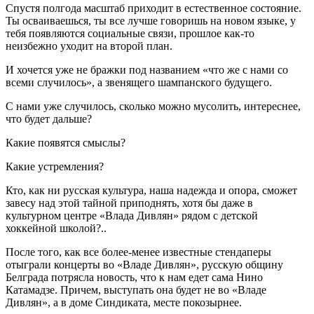
Спустя полгода масштаб приходит в естественное состояние.
Ты осваиваешься, ты все лучше говоришь на новом языке, у
тебя появляются социальные связи, прошлое как-то
неизбежно уходит на второй план.
И хочется уже не бражки под названием «что же с нами со
всеми случилось», а звенящего шампанского будущего.
С нами уже случилось, сколько можно мусолить, интереснее,
что будет дальше?
Какие появятся смыслы?
Какие устремления?
Кто, как ни русская культура, наша надежда и опора, сможет
завесу над этой тайной приподнять, хотя бы даже в
культурном центре «Влада Дивлян» рядом с детской
хоккейной школой?..
После того, как все более-менее известные стендаперы
отыграли концерты во «Владе Дивлян», русскую общину
Белграда потрясла новость, что к нам едет сама Нино
Катамадзе. Причем, выступать она будет не во «Владе
Дивлян», а в доме Синдиката, месте покозырнее.