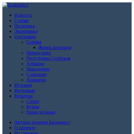
Новости
Статьи
Политика
Экономика
География
Сербия
Жизнь Белграда
Черногория
Республика Сербская
Албания
Македония
Словения
Хорватия
История
Интервью
Культура
Спорт
Кухня
Наша читанка
Авторы проекта Балканист
О проекте
На српском