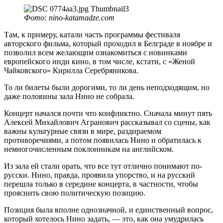
Фото: nino-katamadze.com
Там, к примеру, катали часть программы фестиваля
авторского фильма, который проходил в Белграде в ноябре и
позволил всем желающим ознакомиться с новинками
европейского инди кино, в том числе, кстати, с «Женой
Чайковского» Кирилла Серебряникова.
То ли билеты были дорогими, то ли день неподходящим, но
даже половины зала Нино не собрала.
Концерт начался почти что конфликтно. Сначала минут пять
Алексей Михайлович Агранович рассказывал со сцены, как
важны культурные связи в мире, раздираемом
противоречиями, а потом появилась Нино и обратилась к
немногочисленным поклонникам на английском.
Из зала ей стали орать, что все тут отлично понимают по-
русски. Нино, правда, проявила упорство, и на русский
перешла только в середине концерта, в частности, чтобы
прояснить свою политическую позицию.
Позиция была вполне однозначной, и единственный вопрос,
который хотелось Нино задать, — это, как она умудрилась