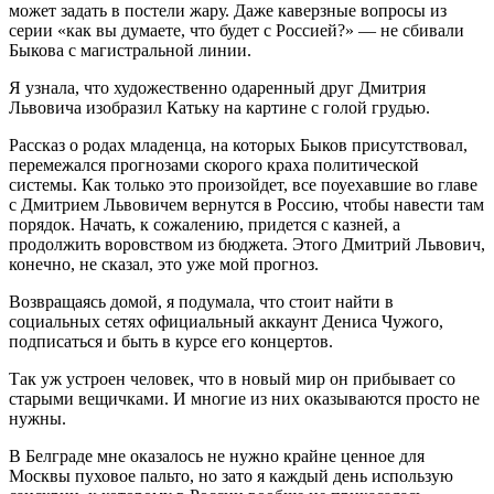
может задать в постели жару. Даже каверзные вопросы из
серии «как вы думаете, что будет с Россией?» — не сбивали
Быкова с магистральной линии.
Я узнала, что художественно одаренный друг Дмитрия
Львовича изобразил Катьку на картине с голой грудью.
Рассказ о родах младенца, на которых Быков присутствовал,
перемежался прогнозами скорого краха политической
системы. Как только это произойдет, все поуехавшие во главе
с Дмитрием Львовичем вернутся в Россию, чтобы навести там
порядок. Начать, к сожалению, придется с казней, а
продолжить воровством из бюджета. Этого Дмитрий Львович,
конечно, не сказал, это уже мой прогноз.
Возвращаясь домой, я подумала, что стоит найти в
социальных сетях официальный аккаунт Дениса Чужого,
подписаться и быть в курсе его концертов.
Так уж устроен человек, что в новый мир он прибывает со
старыми вещичками. И многие из них оказываются просто не
нужны.
В Белграде мне оказалось не нужно крайне ценное для
Москвы пуховое пальто, но зато я каждый день использую