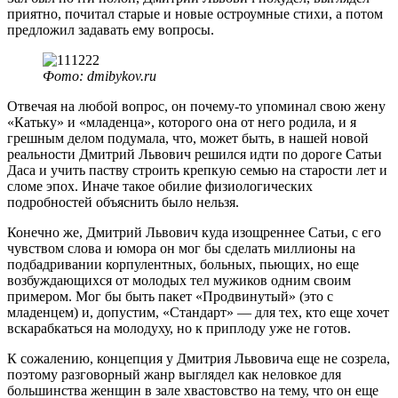
приятно, почитал старые и новые остроумные стихи, а потом
предложил задавать ему вопросы.
Фото: dmibykov.ru
Отвечая на любой вопрос, он почему-то упоминал свою жену
«Катьку» и «младенца», которого она от него родила, и я
грешным делом подумала, что, может быть, в нашей новой
реальности Дмитрий Львович решился идти по дороге Сатьи
Даса и учить паству строить крепкую семью на старости лет и
сломе эпох. Иначе такое обилие физиологических
подробностей объяснить было нельзя.
Конечно же, Дмитрий Львович куда изощреннее Сатьи, с его
чувством слова и юмора он мог бы сделать миллионы на
подбадривании корпулентных, больных, пьющих, но еще
возбуждающихся от молодых тел мужиков одним своим
примером. Мог бы быть пакет «Продвинутый» (это с
младенцем) и, допустим, «Стандарт» — для тех, кто еще хочет
вскарабкаться на молодуху, но к приплоду уже не готов.
К сожалению, концепция у Дмитрия Львовича еще не созрела,
поэтому разговорный жанр выглядел как неловкое для
большинства женщин в зале хвастовство на тему, что он еще