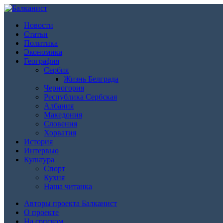
Новости
Статьи
Политика
Экономика
География
Сербия
Жизнь Белграда
Черногория
Республика Сербская
Албания
Македония
Словения
Хорватия
История
Интервью
Культура
Спорт
Кухня
Наша читанка
Авторы проекта Балканист
О проекте
На српском